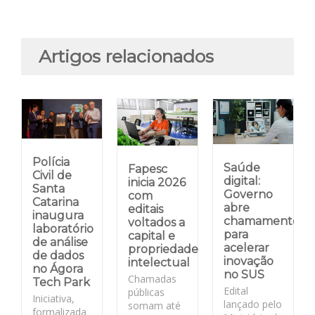
Artigos relacionados
Polícia
Saúde
Fapesc
Civil de
digital:
inicia 2026
Santa
Governo
com
Catarina
abre
editais
inaugura
chamamento
voltados a
laboratório
para
capital e
de análise
acelerar
propriedade
de dados
inovação
intelectual
no Ágora
no SUS
Chamadas
Tech Park
Edital
públicas
Iniciativa,
lançado pelo
somam até
formalizada