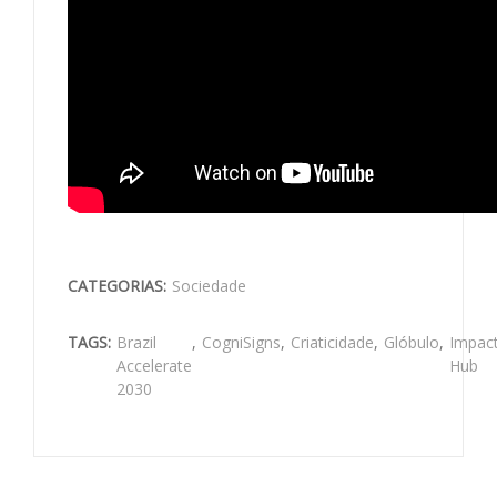
CATEGORIAS:
Sociedade
TAGS:
Brazil
,
CogniSigns
,
Criaticidade
,
Glóbulo
,
Impac
Accelerate
Hub
2030