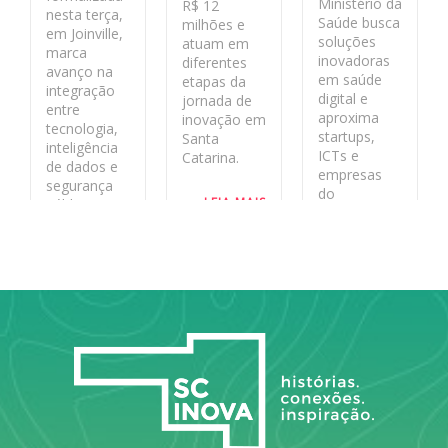
Ministério da
R$ 12
nesta terça,
Saúde busca
milhões e
em Joinville,
soluções
atuam em
marca
inovadoras
diferentes
avanço na
em saúde
etapas da
integração
digital e
jornada de
entre
aproxima
inovação em
tecnologia,
startups,
Santa
inteligência
ICTs e
Catarina.
de dados e
empresas
segurança
do
LEIA MAIS
pública no
ecossistema
estado
de inovação
aos desafios
LEIA MAIS
reais do
sistema
público.
LEIA MAIS