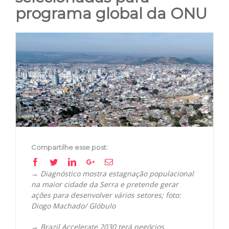
programa global da ONU
View
Larger
Image
Compartilhe esse post:
Facebook
Twitter
Linkedin
Google+
Email
→ Diagnóstico mostra estagnação populacional
na maior cidade da Serra e pretende gerar
ações para desenvolver vários setores; foto:
Diogo Machado/ Glóbulo
→ Brazil Accelerate 2030 terá negócios