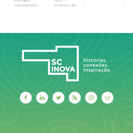
considerado
startups de
LEIA MAIS
estratégico
base
pela
tecnológica
segurança
jurídica
LEIA MAIS
LEIA MAIS