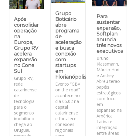
Grupo
Para
Após
Boticário
sustentar
consolidar
abre
expansão,
operação
programa
Softplan
na
de
anuncia
Europa,
aceleração
três novos
Grupo RV
e busca
executivos
acelera
conexão
Bruno
expansão
com
Klassmann,
no Cone
startups
Márcio Huri
Sul
em
e Andrey
Florianópolis
Grupo RV,
Abreu terão
rede
Evento “GBV
papéis
catarinense
on the road”
estratégicos
de
acontece no
com foco
tecnologia
dia 05.02 na
em
para o
capital
expansão na
segmento
catarinense
América
imobiliário
e fortalece
Latina e
chega ao
conexões
integração
Uruguai,
regionais
entre áreas
mercado
com