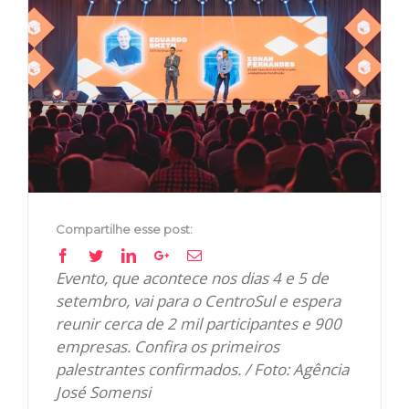
View
Larger
Image
Compartilhe esse post:
Facebook
Twitter
Linkedin
Google+
Email
Evento, que acontece nos dias 4 e 5 de
setembro, vai para o CentroSul e espera
reunir cerca de 2 mil participantes e 900
empresas. Confira os primeiros
palestrantes confirmados. / Foto: Agência
José Somensi