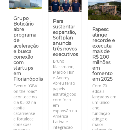
Grupo
Para
Boticário
sustentar
abre
Fapesc
expansão,
programa
atinge
Softplan
de
recorde e
anuncia
aceleração
executa
três novos
e busca
mais de
executivos
conexão
R$ 200
Bruno
com
milhões
Klassmann,
startups
em
Márcio Huri
em
fomento
e Andrey
Florianópolis
em 2025
Abreu terão
Evento “GBV
Com 70
papéis
on the road”
editais
estratégicos
acontece no
lançados em
com foco
dia 05.02 na
um único
em
capital
ano,
expansão na
catarinense
fundação
América
e fortalece
atinge o
Latina e
conexões
maior
integração
regionais
volume de