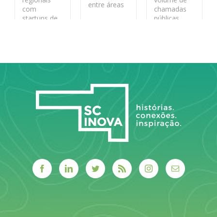
entre áreas
com
chamadas
startups de
públicas
LEIA MAIS
base
desde sua
tecnológica
fundação
LEIA MAIS
LEIA MAIS