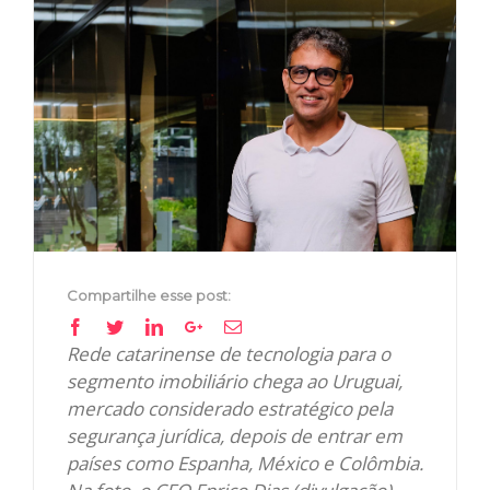
View
Larger
Image
Compartilhe esse post:
Facebook
Twitter
Linkedin
Google+
Email
Rede catarinense de tecnologia para o
segmento imobiliário chega ao Uruguai,
mercado considerado estratégico pela
segurança jurídica, depois de entrar em
países como Espanha, México e Colômbia.