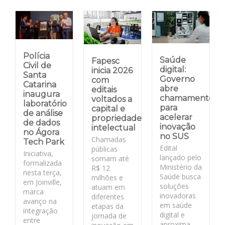
Polícia
Saúde
Fapesc
Civil de
digital:
inicia 2026
Santa
Governo
com
Catarina
abre
editais
inaugura
chamamento
voltados a
laboratório
para
capital e
de análise
acelerar
propriedade
de dados
inovação
intelectual
no Ágora
no SUS
Chamadas
Tech Park
Edital
públicas
Iniciativa,
lançado pelo
somam até
formalizada
Ministério da
R$ 12
nesta terça,
Saúde busca
milhões e
em Joinville,
soluções
atuam em
marca
inovadoras
diferentes
avanço na
em saúde
etapas da
integração
digital e
jornada de
entre
aproxima