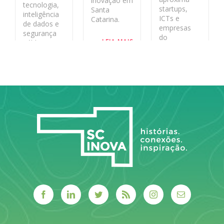
inovação em
tecnologia,
startups,
Santa
inteligência
ICTs e
Catarina.
de dados e
empresas
segurança
do
LEIA MAIS
pública no
ecossistema
estado
de inovação
aos desafios
LEIA MAIS
reais do
sistema
público.
LEIA MAIS