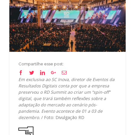
View
Larger
Image
Compartilhe esse post:
Facebook
Twitter
Linkedin
Google+
Email
Em exclusiva ao SC Inova, diretor de Eventos da
Resultados Digitais conta por que a empresa
preservou o RD Summit ao criar um “spin-off”
digital, que trará também reflexões sobre a
adaptação do mercado ao cenário pós-
pandemia. Evento acontece de 01 a 03 de
dezembro.
/ Foto: Divulgação RD