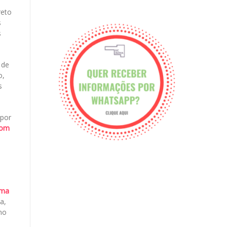
reto
s
s
 de
o,
s
 por
com
ama
a,
no