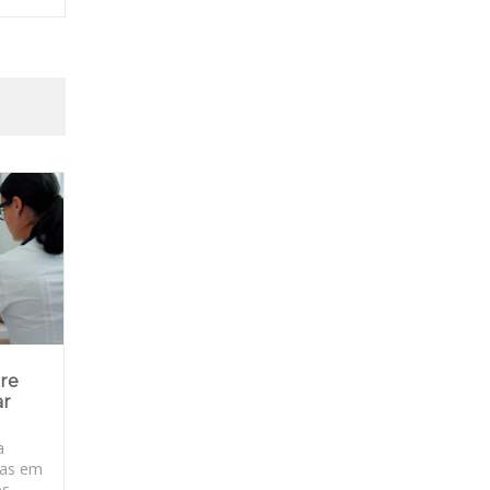
bre
ar
a
ras em
ps,