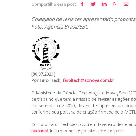
Facebook
Twitter
Linkedin
Google+
Ema
Compartilhe esse post:
Colegiado deveria ter apresentado propost
Foto: Agência Brasil/EBC
[30.07.2021]
Por Farol Tech,
faroltech@scinova.com.br
O Ministério da Ciência, Tecnologia e Inovações (M
de trabalho que tem a missão de
revisar as ações do
em setembro de 2020, deveria ter apresentado pro
conforme sua portaria de criação firmada pelo MCTI
Como o Farol Tech destacou em fevereiro deste ano
nacional
, incluindo nesse pacote a área espacial.