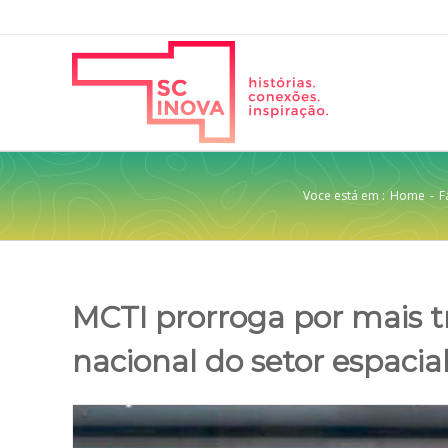
Voce está em :
Home
-
F
MCTI prorroga por mais tr
nacional do setor espacia
View
Larger