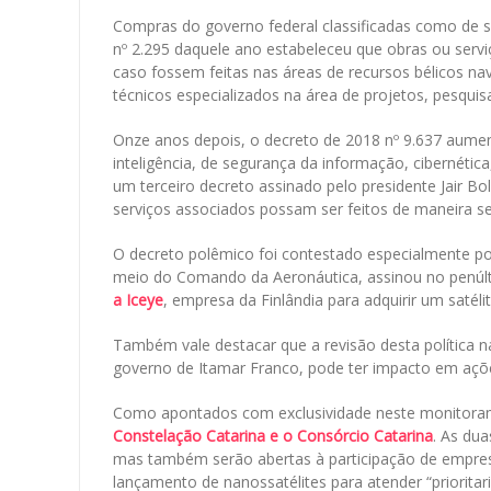
Compras do governo federal classificadas como de s
nº 2.295 daquele ano estabeleceu que obras ou servi
caso fossem feitas nas áreas de recursos bélicos nav
técnicos especializados na área de projetos, pesquis
Onze anos depois, o decreto de 2018 nº 9.637 aumen
inteligência, de segurança da informação, cibernétic
um terceiro decreto assinado pelo presidente Jair B
serviços associados possam ser feitos de maneira se
O decreto polêmico foi contestado especialmente por
meio do Comando da Aeronáutica, assinou no penú
a Iceye
, empresa da Finlândia para adquirir um satélit
Também vale destacar que a revisão desta política n
governo de Itamar Franco, pode ter impacto em aç
Como apontados com exclusividade neste monitora
Constelação Catarina e o Consórcio Catarina
. As du
mas também serão abertas à participação de empresa
lançamento de nanossatélites para atender “prioritar