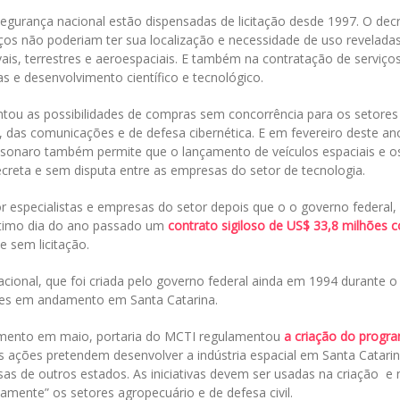
egurança nacional estão dispensadas de licitação desde 1997. O dec
ços não poderiam ter sua localização e necessidade de uso revelada
ais, terrestres e aeroespaciais. E também na contratação de serviço
as e desenvolvimento científico e tecnológico.
tou as possibilidades de compras sem concorrência para os setores
a, das comunicações e de defesa cibernética. E em fevereiro deste an
olsonaro também permite que o lançamento de veículos espaciais e o
creta e sem disputa entre as empresas do setor de tecnologia.
 especialistas e empresas do setor depois que o o governo federal,
ltimo dia do ano passado um
contrato sigiloso de US$ 33,8 milhões 
e sem licitação.
acional, que foi criada pelo governo federal ainda em 1994 durante o
ões em andamento em Santa Catarina.
mento em maio, portaria do MCTI regulamentou
a criação do progr
as ações pretendem desenvolver a indústria espacial em Santa Catarin
s de outros estados. As iniciativas devem ser usadas na criação e 
iamente” os setores agropecuário e de defesa civil.