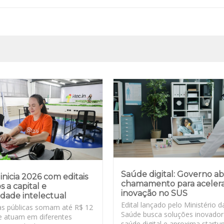
Saúde digital: Governo a
inicia 2026 com editais
chamamento para aceler
s a capital e
inovação no SUS
dade intelectual
Edital lançado pelo Ministério d
s públicas somam até R$ 12
Saúde busca soluções inovado
e atuam em diferentes
saúde digital e aproxima startu