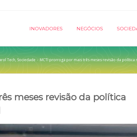
INOVADORES
NEGÓCIOS
SOCIED
arol Tech
,
Sociedade
-
MCTI prorroga por mais três meses revisão da política 
ês meses revisão da política
l