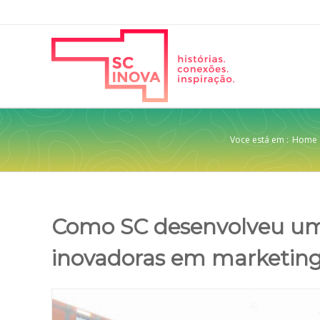
Voce está em :
Home
Como SC desenvolveu um 
inovadoras em marketing
View
Larger