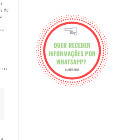
u
is de
ra
ica
me o
ia