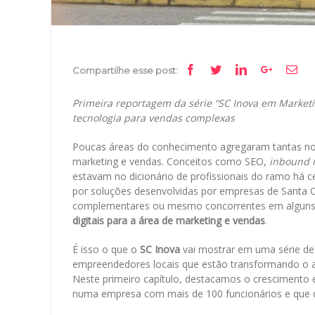
Facebook
Twitter
Linkedin
Google+
Ema
Compartilhe esse post:
Primeira reportagem da série “SC Inova em Marketin
tecnologia para vendas complexas
Poucas áreas do conhecimento agregaram tantas nov
marketing e vendas. Conceitos como SEO,
inbound 
estavam no dicionário de profissionais do ramo há ce
por soluções desenvolvidas por empresas de Santa C
complementares ou mesmo concorrentes em alguns
digitais para a área de marketing e vendas
.
É isso o que o
SC Inova
vai mostrar em uma série de
empreendedores locais que estão transformando o am
Neste primeiro capítulo, destacamos o crescimento
numa empresa com mais de 100 funcionários e que d