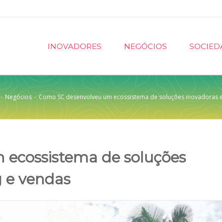
INOVADORES
NEGÓCIOS
SOCIED
-
Negócios
-
Como SC desenvolveu um ecossistema de soluções inovadoras 
ecossistema de soluções
 e vendas