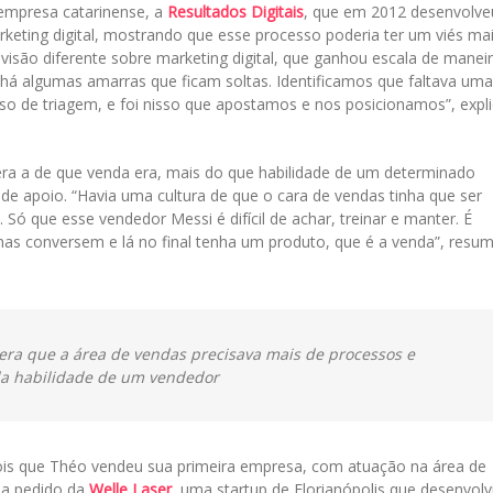
a empresa catarinense, a
Resultados Digitais
, que em 2012 desenvolve
ting digital, mostrando que esse processo poderia ter um viés ma
visão diferente sobre marketing digital, que ganhou escala de manei
á algumas amarras que ficam soltas. Identificamos que faltava uma
so de triagem, e foi nisso que apostamos e nos posicionamos”, expl
ra a de que venda era, mais do que habilidade de um determinado
e apoio. “Havia uma cultura de que o cara de vendas tinha que ser
Só que esse vendedor Messi é difícil de achar, treinar e manter. É
as conversem e lá no final tenha um produto, que é a venda”, resu
era que a área de vendas precisava mais de processos e
a habilidade de um vendedor
is que Théo vendeu sua primeira empresa, com atuação na área de
 a pedido da
Welle Laser
, uma startup de Florianópolis que desenvolv