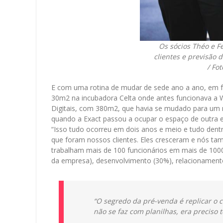
Os sócios Théo e F
clientes e previsão 
/ Fo
E com uma rotina de mudar de sede ano a ano, em f
30m
2
na incubadora Celta onde antes funcionava a W
Digitais, com 380m
2
, que havia se mudado para um 
quando a Exact passou a ocupar o espaço de outra em
“Isso tudo ocorreu em dois anos e meio e tudo dent
que foram nossos clientes. Eles cresceram e nós ta
trabalham mais de 100 funcionários em mais de 100
da empresa), desenvolvimento (30%), relacionamento 
“O segredo da pré-venda é replicar o c
não se faz com planilhas, era preciso 