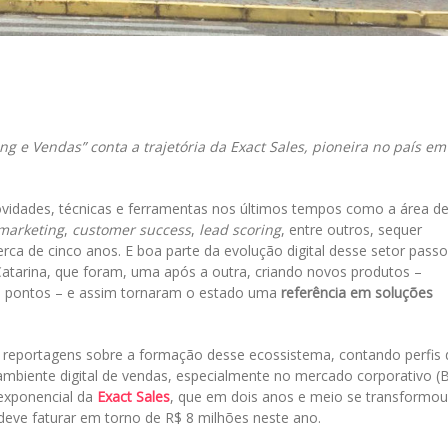
il
g e Vendas” conta a trajetória da Exact Sales, pioneira no país em
idades, técnicas e ferramentas nos últimos tempos como a área d
marketing
,
customer success
,
lead scoring
, entre outros, sequer
rca de cinco anos. E boa parte da evolução digital desse setor pass
atarina, que foram, uma após a outra, criando novos produtos –
 pontos – e assim tornaram o estado uma
referência em soluções
 reportagens sobre a formação desse ecossistema, contando perfis 
biente digital de vendas, especialmente no mercado corporativo (
 exponencial da
Exact Sales
, que em dois anos e meio se transformou
eve faturar em torno de R$ 8 milhões neste ano.