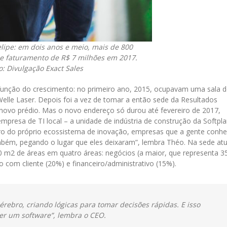
elipe: em dois anos e meio, mais de 800
de faturamento de R$ 7 milhões em 2017.
to: Divulgação Exact Sales
unção do crescimento: no primeiro ano, 2015, ocupavam uma sala d
elle Laser. Depois foi a vez de tomar a então sede da Resultados
novo prédio. Mas o novo endereço só durou até fevereiro de 2017,
presa de TI local – a unidade de indústria de construção da Softpla
ro do próprio ecossistema de inovação, empresas que a gente conhe
mbém, pegando o lugar que eles deixaram”, lembra Théo. Na sede atu
0 m
2
de áreas em quatro áreas: negócios (a maior, que representa 
com cliente (20%) e financeiro/administrativo (15%).
érebro, criando lógicas para tomar decisões rápidas. E isso
ter um software”, lembra o CEO.