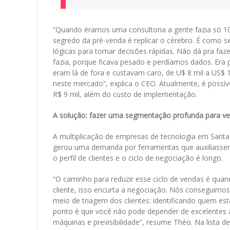
“Quando éramos uma consultoria a gente fazia só 10
segredo da pré-venda é replicar o cérebro. É como s
lógicas para tomar decisões rápidas. Não dá pra faz
fazia, porque ficava pesado e perdíamos dados. Era
eram lá de fora e custavam caro, de U$ 8 mil a US$
neste mercado”, explica o CEO. Atualmente, é possív
R$ 9 mil, além do custo de implementação.
A solução: fazer uma segmentação profunda para v
A multiplicação de empresas de tecnologia em Sant
gerou uma demanda por ferramentas que auxiliasse
o perfil de clientes e o ciclo de negociação é longo.
“O caminho para reduzir esse ciclo de vendas é qu
cliente, isso encurta a negociação. Nós conseguimos
meio de triagem dos clientes: identificando quem est
ponto é que você não pode depender de excelentes ar
máquinas e previsibilidade”, resume Théo. Na lista