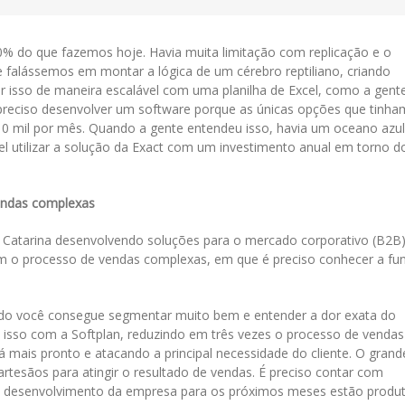
% do que fazemos hoje. Havia muita limitação com replicação e o
e falássemos em montar a lógica de um cérebro reptiliano, criando
er isso de maneira escalável com uma planilha de Excel, como a gent
 preciso desenvolver um software porque as únicas opções que tinha
 10 mil por mês. Quando a gente entendeu isso, havia um oceano azul
el utilizar a solução da Exact com um investimento anual em torno d
endas complexas
a Catarina desenvolvendo soluções para o mercado corporativo (B2B
m o processo de vendas complexas, em que é preciso conhecer a fu
ando você consegue segmentar muito bem e entender a dor exata do
 isso com a Softplan, reduzindo em três vezes o processo de vendas
á mais pronto e atacando a principal necessidade do cliente. O grand
tesãos para atingir o resultado de vendas. É preciso contar com
 de desenvolvimento da empresa para os próximos meses estão produ