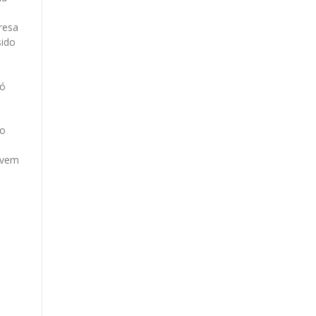
e
resa
sido
só
no
 vem