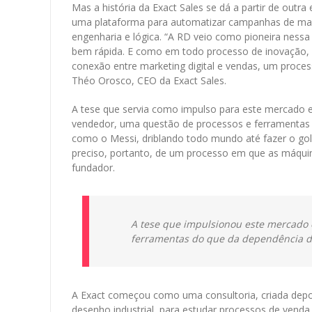
Mas a história da Exact Sales se dá a partir de outr
uma plataforma para automatizar campanhas de marke
engenharia e lógica. “A RD veio como pioneira nessa 
bem rápida. E como em todo processo de inovação, h
conexão entre marketing digital e vendas, um proces
Théo Orosco, CEO da Exact Sales.
A tese que servia como impulso para este mercado e
vendedor, uma questão de processos e ferramentas d
como o Messi, driblando todo mundo até fazer o gol. 
preciso, portanto, de um processo em que as máquin
fundador.
A tese que impulsionou este mercado 
ferramentas do que da dependência d
A Exact começou como uma consultoria, criada depo
desenho industrial, para estudar processos de venda