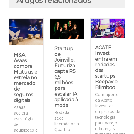
Artigos relacionados
ACATE
Startup
Invest
de
M&A:
entra em
Joinville,
Asaas
rodadas
Futuriza
compra
das
capta R$
Mutuus e
startups
6,5
estreia no
Beepay e
milhões
mercado
Blimboo
para
de
escalar IA
Com aporte
seguros
aplicada à
da Acate
digitais
moda
Invest, as
Asaas
empresas de
Rodada
acelera
tecnologia
seed
estratégia
para varejo
liderada pela
de
e finanças,
Quartzo
aquisições e