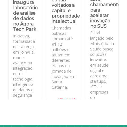
inaugura
chamamento
voltados a
laboratório
para
capital e
de análise
acelerar
propriedade
de dados
inovação
intelectual
no Ágora
no SUS
Chamadas
Tech Park
Edital
públicas
Iniciativa,
lançado pelo
somam até
formalizada
Ministério da
R$ 12
nesta terça,
Saúde busca
milhões e
em Joinville,
soluções
atuam em
marca
inovadoras
diferentes
avanço na
em saúde
etapas da
integração
digital e
jornada de
entre
aproxima
inovação em
tecnologia,
startups,
Santa
inteligência
ICTs e
Catarina.
de dados e
empresas
segurança
do
LEIA MAIS
pública no
ecossistema
estado
de inovação
aos desafios
LEIA MAIS
reais do
sistema