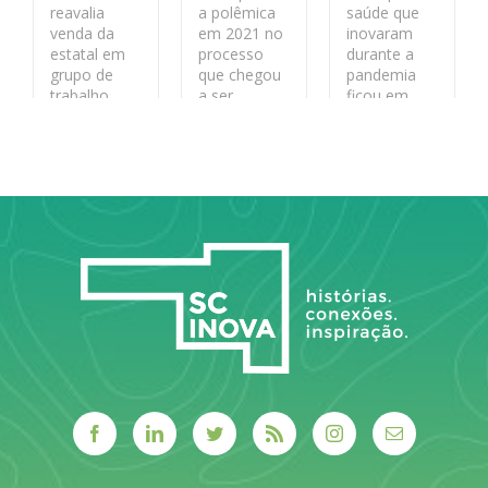
reavalia
a polêmica
saúde que
venda da
em 2021 no
inovaram
estatal em
processo
durante a
grupo de
que chegou
pandemia
trabalho.
a ser
ficou em
anulado e
segundo
depois
lugar no
LEIA MAIS
reaberto por
prêmio da
duas
fundação de
decisões do
tecnologia
Tribunal de
de SC
Contas da
União.
LEIA MAIS
LEIA MAIS