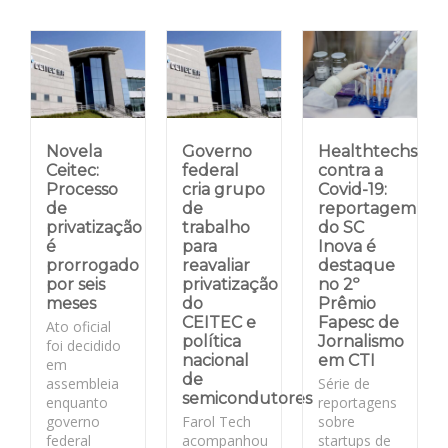
Novela
Governo
Healthtechs
Ceitec:
federal
contra a
Processo
cria grupo
Covid-19:
de
de
reportagem
privatização
trabalho
do SC
é
para
Inova é
prorrogado
reavaliar
destaque
por seis
privatização
no 2º
meses
do
Prêmio
CEITEC e
Fapesc de
Ato oficial
política
Jornalismo
foi decidido
nacional
em CTI
em
de
assembleia
Série de
semicondutores
enquanto
reportagens
governo
Farol Tech
sobre
federal
acompanhou
startups de