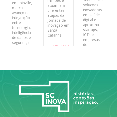
milhões e
em Joinville,
soluções
atuam em
marca
inovadoras
diferentes
avanço na
em saúde
etapas da
integração
digital e
jornada de
entre
aproxima
inovação em
tecnologia,
startups,
Santa
inteligência
ICTs e
Catarina.
de dados e
empresas
segurança
do
LEIA MAIS
pública no
ecossistema
estado
de inovação
aos desafios
LEIA MAIS
reais do
sistema
público.
LEIA MAIS