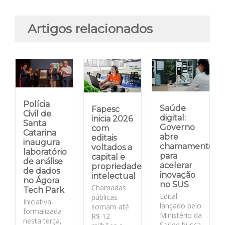
Artigos relacionados
Polícia
Saúde
Fapesc
Civil de
digital:
inicia 2026
Santa
Governo
com
Catarina
abre
editais
inaugura
chamamento
voltados a
laboratório
para
capital e
de análise
acelerar
propriedade
de dados
inovação
intelectual
no Ágora
no SUS
Chamadas
Tech Park
Edital
públicas
Iniciativa,
lançado pelo
somam até
formalizada
Ministério da
R$ 12
nesta terça,
Saúde busca