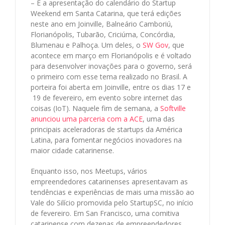
– E a apresentação do calendário do Startup
Weekend em Santa Catarina, que terá edições
neste ano em Joinville, Balneário Camboriú,
Florianópolis, Tubarão, Criciúma, Concórdia,
Blumenau e Palhoça. Um deles, o
SW Gov
, que
acontece em março em Florianópolis e é voltado
para desenvolver inovações para o governo, será
o primeiro com esse tema realizado no Brasil. A
porteira foi aberta em Joinville, entre os dias 17 e
19 de fevereiro, em evento sobre internet das
coisas (IoT). Naquele fim de semana, a
Softville
anunciou uma parceria com a ACE
, uma das
principais aceleradoras de startups da América
Latina, para fomentar negócios inovadores na
maior cidade catarinense.
Enquanto isso, nos Meetups, vários
empreendedores catarinenses apresentavam as
tendências e experiências de mais uma missão ao
Vale do Silício promovida pelo StartupSC, no início
de fevereiro. Em San Francisco, uma comitiva
catarinense com dezenas de empreendedores