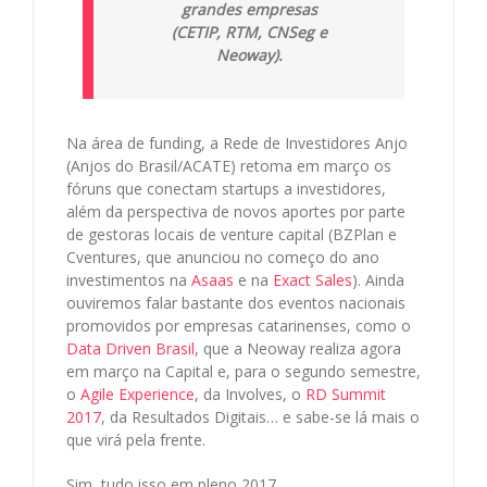
grandes empresas
(CETIP, RTM, CNSeg e
Neoway).
Na área de funding, a Rede de Investidores Anjo
(Anjos do Brasil/ACATE) retoma em março os
fóruns que conectam startups a investidores,
além da perspectiva de novos aportes por parte
de gestoras locais de venture capital (BZPlan e
Cventures, que anunciou no começo do ano
investimentos na
Asaas
e na
Exact Sales
). Ainda
ouviremos falar bastante dos eventos nacionais
promovidos por empresas catarinenses, como o
Data Driven Brasil
, que a Neoway realiza agora
em março na Capital e, para o segundo semestre,
o
Agile Experience
, da Involves, o
RD Summit
2017
, da Resultados Digitais… e sabe-se lá mais o
que virá pela frente.
Sim, tudo isso em pleno 2017.