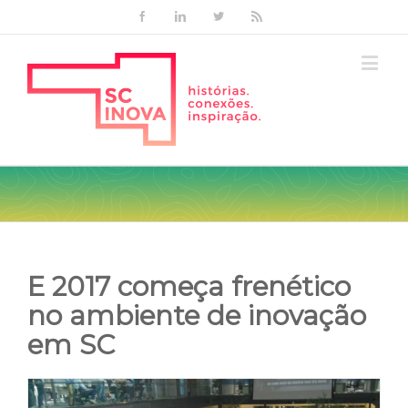
Facebook
Linkedin
Twitter
Rss
E 2017 começa frenético
no ambiente de inovação
em SC
View
Larger