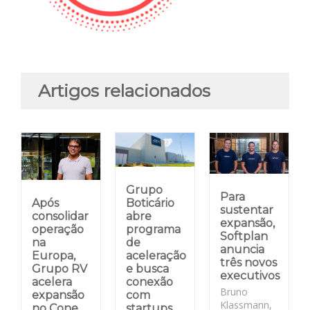
Artigos relacionados
Grupo
Para
Após
Boticário
sustentar
consolidar
abre
expansão,
operação
programa
Softplan
na
de
anuncia
Europa,
aceleração
três novos
Grupo RV
e busca
executivos
acelera
conexão
Bruno
expansão
com
Klassmann,
no Cone
startups