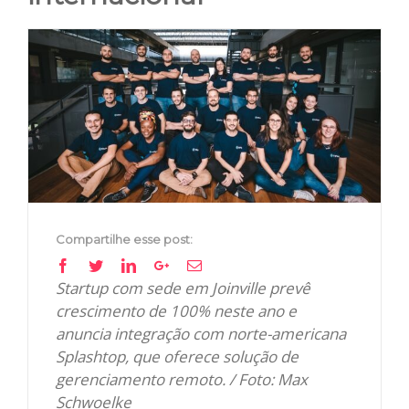
View
Larger
Image
Compartilhe esse post:
Facebook
Twitter
Linkedin
Google+
Email
Startup com sede em Joinville prevê
crescimento de 100% neste ano e
anuncia integração com norte-americana
Splashtop, que oferece solução de
gerenciamento remoto. / Foto: Max
Schwoelke