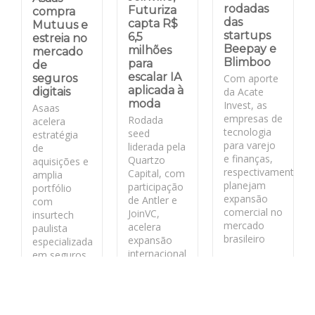
rodadas
Futuriza
compra
das
capta R$
Mutuus e
startups
6,5
estreia no
Beepay e
milhões
mercado
Blimboo
para
de
escalar IA
Com aporte
seguros
aplicada à
da Acate
digitais
moda
Invest, as
Asaas
empresas de
Rodada
acelera
tecnologia
seed
estratégia
para varejo
liderada pela
de
e finanças,
Quartzo
aquisições e
respectivamente,
Capital, com
amplia
planejam
participação
portfólio
expansão
de Antler e
com
comercial no
JoinVC,
insurtech
mercado
acelera
paulista
brasileiro
expansão
especializada
internacional
em seguros
da fashion
para PMEs
LEIA MAIS
tech
catarinense.
LEIA MAIS