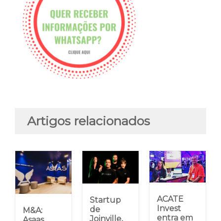
Artigos relacionados
ACATE
Startup
Invest
de
M&A:
entra em
Joinville,
Asaas