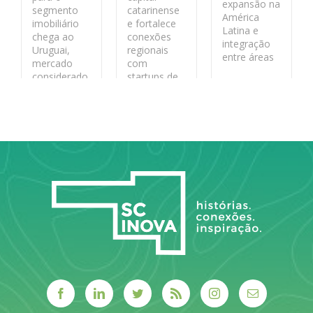
expansão na
segmento
catarinense
América
imobiliário
e fortalece
Latina e
chega ao
conexões
integração
Uruguai,
regionais
entre áreas
mercado
com
considerado
startups de
LEIA MAIS
estratégico
base
pela
tecnológica
segurança
jurídica
LEIA MAIS
LEIA MAIS