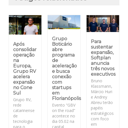
Grupo
Para
Após
Boticário
sustentar
consolidar
abre
expansão,
operação
programa
Softplan
na
de
anuncia
Europa,
aceleração
três novos
Grupo RV
e busca
executivos
acelera
conexão
Bruno
expansão
com
Klassmann,
no Cone
startups
Márcio Huri
Sul
em
e Andrey
Florianópolis
Grupo RV,
Abreu terão
rede
Evento “GBV
papéis
catarinense
on the road”
estratégicos
de
acontece no
com foco
tecnologia
dia 05.02 na
em
para o
capital