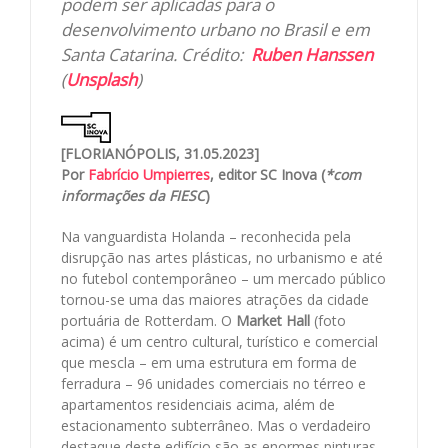
podem ser aplicadas para o
desenvolvimento urbano no Brasil e em
Santa Catarina. Crédito:
Ruben Hanssen
(
Unsplash
)
[FLORIANÓPOLIS, 31.05.2023]
Por
Fabrício Umpierres
, editor SC Inova (
*com
informações da FIESC
)
Na vanguardista Holanda – reconhecida pela
disrupção nas artes plásticas, no urbanismo e até
no futebol contemporâneo – um mercado público
tornou-se uma das maiores atrações da cidade
portuária de Rotterdam. O
Market Hall
(foto
acima) é um centro cultural, turístico e comercial
que mescla – em uma estrutura em forma de
ferradura – 96 unidades comerciais no térreo e
apartamentos residenciais acima, além de
estacionamento subterrâneo. Mas o verdadeiro
destaque deste edifício são as enormes pinturas