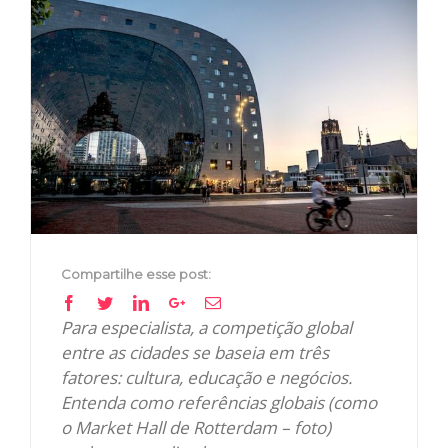
View
Larger
Image
Compartilhe esse post:
Facebook
Twitter
Linkedin
Google+
Email
Para especialista, a competição global
entre as cidades se baseia em três
fatores: cultura, educação e negócios.
Entenda como referências globais (como
o Market Hall de Rotterdam – foto)