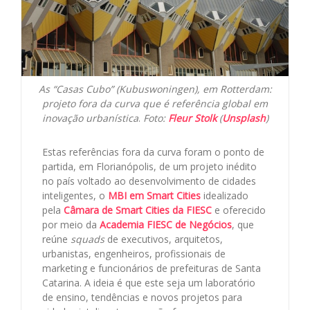
As “Casas Cubo” (Kubuswoningen), em Rotterdam:
projeto fora da curva que é referência global em
inovação urbanística
.
Foto:
Fleur Stolk
(
Unsplash
)
Estas referências fora da curva foram o ponto de
partida, em Florianópolis, de um projeto inédito
no país voltado ao desenvolvimento de cidades
inteligentes, o
MBI em Smart Cities
idealizado
pela
Câmara de Smart Cities da FIESC
e oferecido
por meio da
Academia FIESC de Negócios
, que
reúne
squads
de executivos, arquitetos,
urbanistas, engenheiros, profissionais de
marketing e funcionários de prefeituras de Santa
Catarina. A ideia é que este seja um laboratório
de ensino, tendências e novos projetos para