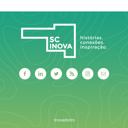
aos desafios
LEIA MAIS
reais do
sistema
público.
LEIA MAIS
Inovadores