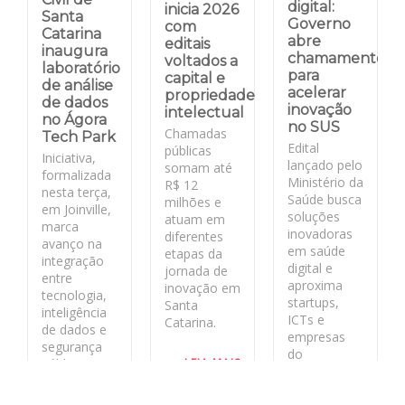
digital:
inicia 2026
Santa
Governo
com
Catarina
abre
editais
inaugura
chamamento
voltados a
laboratório
para
capital e
de análise
acelerar
propriedade
de dados
inovação
intelectual
no Ágora
no SUS
Chamadas
Tech Park
Edital
públicas
Iniciativa,
lançado pelo
somam até
formalizada
Ministério da
R$ 12
nesta terça,
Saúde busca
milhões e
em Joinville,
soluções
atuam em
marca
inovadoras
diferentes
avanço na
em saúde
etapas da
integração
digital e
jornada de
entre
aproxima
inovação em
tecnologia,
startups,
Santa
inteligência
ICTs e
Catarina.
de dados e
empresas
segurança
do
LEIA MAIS
pública no
ecossistema
estado
de inovação