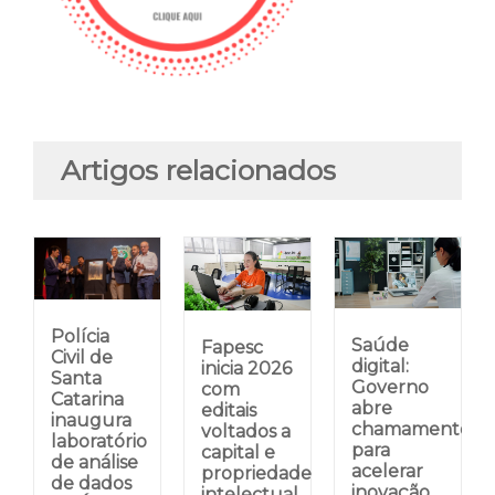
Artigos relacionados
Polícia
Saúde
Fapesc
Civil de
digital:
inicia 2026
Santa
Governo
com
Catarina
abre
editais
inaugura
chamamento
voltados a
laboratório
para
capital e
de análise
acelerar
propriedade
de dados
inovação
intelectual