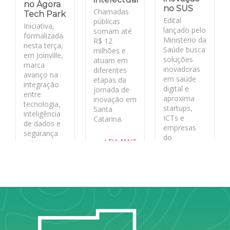
no Ágora
no SUS
Chamadas
Tech Park
Edital
públicas
Iniciativa,
lançado pelo
somam até
formalizada
Ministério da
R$ 12
nesta terça,
Saúde busca
milhões e
em Joinville,
soluções
atuam em
marca
inovadoras
diferentes
avanço na
em saúde
etapas da
integração
digital e
jornada de
entre
aproxima
inovação em
tecnologia,
startups,
Santa
inteligência
ICTs e
Catarina.
de dados e
empresas
segurança
do
LEIA MAIS
pública no
ecossistema
estado
de inovação
aos desafios
LEIA MAIS
reais do
sistema
público.
LEIA MAIS