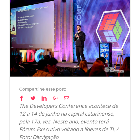
View
Larger
Image
Compartilhe esse post:
Facebook
Twitter
Linkedin
Google+
Email
The Developers Conference acontece de
12 a 14 de junho na capital catarinense,
pela 17a. vez. Neste ano, evento terá
Fórum Executivo voltado a líderes de TI. /
Foto: Divulgação