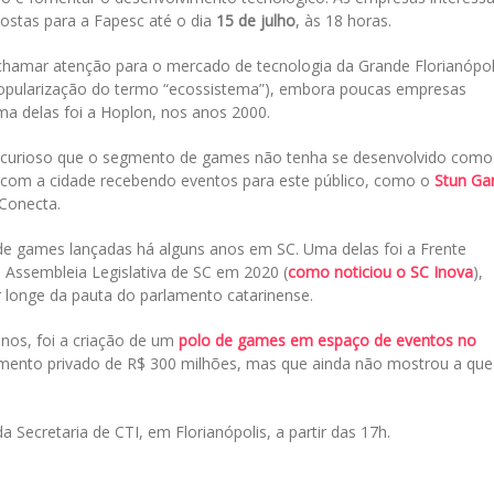
ostas para a Fapesc até o dia
15 de julho
, às 18 horas.
chamar atenção para o mercado de tecnologia da Grande Florianópol
 popularização do termo “ecossistema”), embora poucas empresas
ma delas foi a Hoplon, nos anos 2000.
 é curioso que o segmento de games não tenha se desenvolvido como
o com a cidade recebendo eventos para este público, como o
Stun G
 Conecta.
 de games lançadas há alguns anos em SC. Uma delas foi a Frente
 Assembleia Legislativa de SC em 2020 (
como noticiou o SC Inova
),
r longe da pauta do parlamento catarinense.
nos, foi a criação de um
polo de games em espaço de eventos no
imento privado de R$ 300 milhões, mas que ainda não mostrou a que
 Secretaria de CTI, em Florianópolis, a partir das 17h.