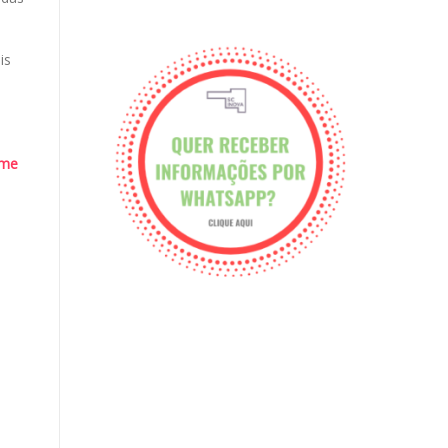
is
ame