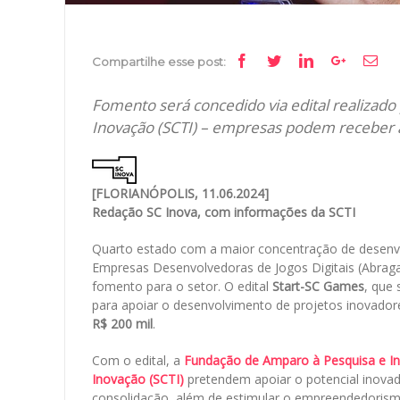
Facebook
Twitter
Linkedin
Google+
Ema
Compartilhe esse post:
Fomento será concedido via edital realizado 
Inovação (SCTI) – empresas podem receber at
[FLORIANÓPOLIS, 11.06.2024]
Redação SC Inova, com informações da SCTI
Quarto estado com a maior concentração de desenvol
Empresas Desenvolvedoras de Jogos Digitais (Abragam
fomento para o setor. O edital
Start-SC Games
, que
para apoiar o desenvolvimento de projetos inovado
R$ 200 mil
.
Com o edital, a
Fundação de Amparo à Pesquisa e In
Inovação (SCTI)
pretendem apoiar o potencial inovado
consolidação, além de estimular o empreendedorism