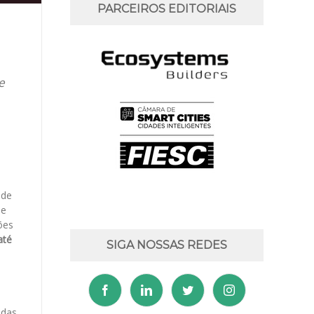
PARCEIROS EDITORIAIS
e
 de
de
ões
até
SIGA NOSSAS REDES
adas