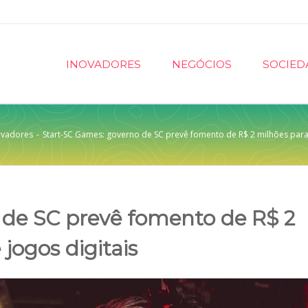
INOVADORES
NEGÓCIOS
SOCIED
ovadores
-
Start-SC Games: governo de SC prevê fomento de R$ 2 milhões para
 de SC prevê fomento de R$ 2
jogos digitais