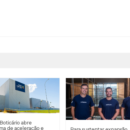
oticário abre
ma de aceleração e
Para sustentar expansão,