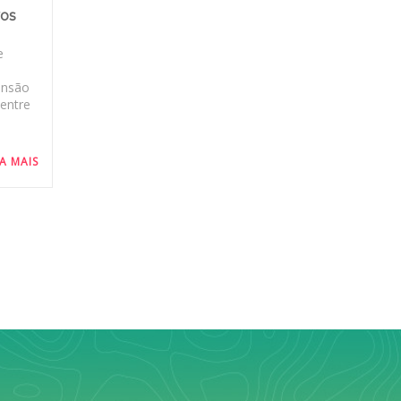
vos
e
ansão
 entre
IA MAIS