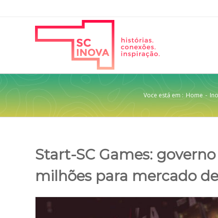
Voce está em :
Home
-
In
Start-SC Games: governo
milhões para mercado de 
View
Larger