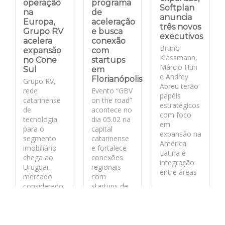
operação
programa
Softplan
na
de
anuncia
Europa,
aceleração
três novos
Grupo RV
e busca
executivos
acelera
conexão
Bruno
expansão
com
Klassmann,
no Cone
startups
Márcio Huri
Sul
em
e Andrey
Florianópolis
Grupo RV,
Abreu terão
rede
Evento “GBV
papéis
catarinense
on the road”
estratégicos
de
acontece no
com foco
tecnologia
dia 05.02 na
em
para o
capital
expansão na
segmento
catarinense
América
imobiliário
e fortalece
Latina e
chega ao
conexões
integração
Uruguai,
regionais
entre áreas
mercado
com
considerado
startups de
LEIA MAIS
estratégico
base
pela
tecnológica
segurança
jurídica