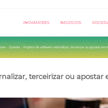
INOVADORES
NEGÓCIOS
SOCIED
ome
-
Opinião
-
Projetos de software: internalizar, terceirizar ou apostar em
rnalizar, terceirizar ou apostar