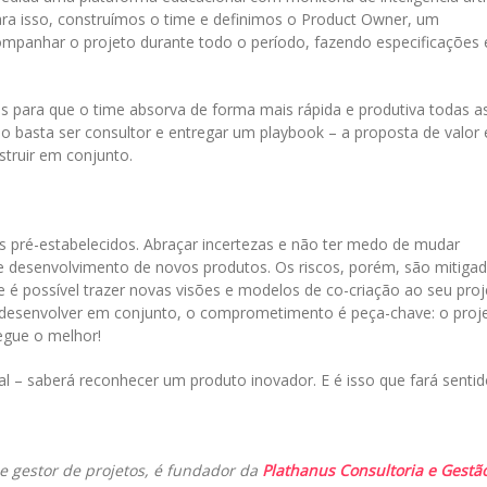
ara isso, construímos o time e definimos o Product Owner, um
ompanhar o projeto durante todo o período, fazendo especificações 
s para que o time absorva de forma mais rápida e produtiva todas a
ão basta ser consultor e entregar um playbook – a proposta de valor 
struir em conjunto.
 pré-estabelecidos. Abraçar incertezas e não ter medo de mudar
de desenvolvimento de novos produtos. Os riscos, porém, são mitiga
 possível trazer novas visões e modelos de co-criação ao seu proj
a desenvolver em conjunto, o comprometimento é peça-chave: o proj
egue o melhor!
l – saberá reconhecer um produto inovador. E é isso que fará senti
 e gestor de projetos, é fundador da
Plathanus Consultoria e Gestã