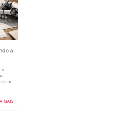
ndo a
IA
mas
pensar
IA MAIS