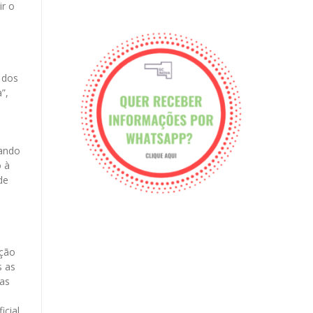
ir o
 dos
”,
gando
o à
de
ução
s as
oas
icial