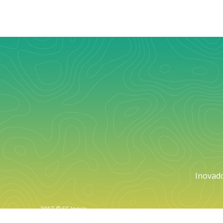
Inovad
2017 © SC Inova