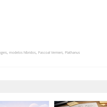
ágeis
,
modelos híbridos
,
Pascoal Vernieri
,
Plathanus