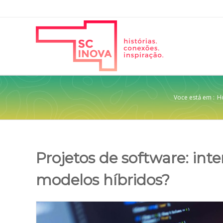
Voce está em :
H
Projetos de software: inte
modelos híbridos?
View
Larger