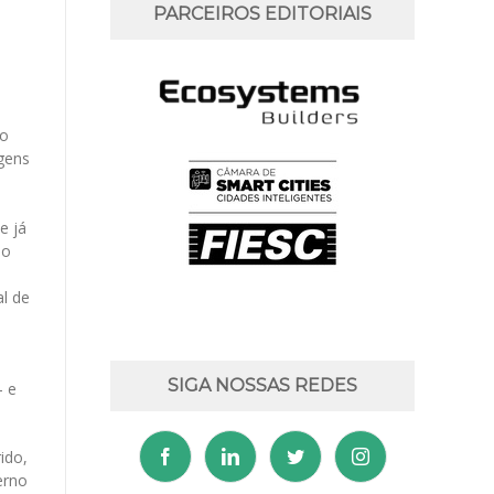
PARCEIROS EDITORIAIS
 o
gens
e já
ão
al de
SIGA NOSSAS REDES
– e
ido,
erno