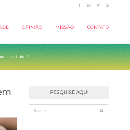
Facebook
Linkedin
Twitter
Rss
ADE
OPINIÃO
MISSÃO
CONTATO
 modelos híbridos?
 em
PESQUISE AQUI