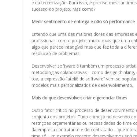
e da terceirização. Para isso, é preciso mesclar time
sucesso do projeto. Mas como?
Medir sentimento de entrega e não só performance
Entendo que uma das maiores dores das empresas e
profissionais com o projeto, muito mais que uma en
algo que parece intangível mas que faz toda a difer
resolução de problemas.
Desenvolver software é também um processo artísti
metodologias colaborativas – como design thinking, 
toa, a expressão “ateliê de software” vem se popul
modelos mais personalizados de desenvolvimento.
Mais do que desenvolver: criar e gerenciar times
Outro fator crítico no processo de desenvolvimento
conjunta dos projetos. Tudo começa no desenho dos 
restrições orçamentárias ou necessidades do time com
da empresa contratante e do contratado – que int
time só. Um exemplo recente: desenvolvemos sob med