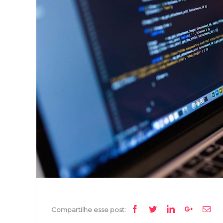
Image
Facebook
Twitter
Linkedin
Google+
Ema
Compartilhe esse post: