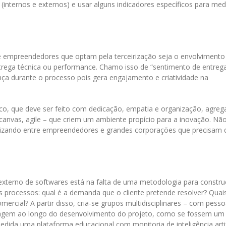
s (internos e externos) e usar alguns indicadores específicos para med
 empreendedores que optam pela terceirização seja o envolvimento
trega técnica ou performance. Chamo isso de “sentimento de entrega
ença durante o processo pois gera engajamento e criatividade na
co, que deve ser feito com dedicação, empatia e organização, agre
canvas, agile – que criem um ambiente propício para a inovação. Nã
arizando entre empreendedores e grandes corporações que precisam 
 externo de softwares está na falta de uma metodologia para constr
processos: qual é a demanda que o cliente pretende resolver? Quai
ercial? A partir disso, cria-se grupos multidisciplinares – com pess
eragem ao longo do desenvolvimento do projeto, como se fossem um
ida uma plataforma educacional com monitoria de inteligência artif