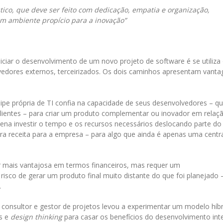
ico, que deve ser feito com dedicação, empatia e organização,
m ambiente propício para a inovação”
ciar o desenvolvimento de um novo projeto de software é se utiliza
vedores externos, terceirizados. Os dois caminhos apresentam vanta
pe própria de TI confia na capacidade de seus desenvolvedores – qu
clientes – para criar um produto complementar ou inovador em relaç
pena investir o tempo e os recursos necessários deslocando parte do
era receita para a empresa – para algo que ainda é apenas uma centr
ser mais vantajosa em termos financeiros, mas requer um
co de gerar um produto final muito distante do que foi planejado 
.
consultor e gestor de projetos levou a experimentar um modelo híbr
s e
design thinking
para casar os benefícios do desenvolvimento int