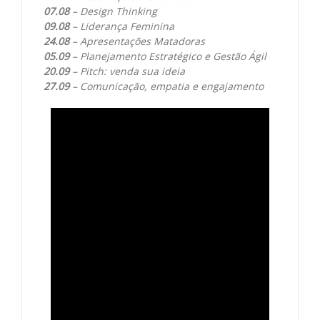
07.08
– Design Thinking
09.08
– Liderança Feminina
24.08
– Apresentações Matadoras
05.09
– Planejamento Estratégico e Gestão Ágil
20.09
– Pitch: venda sua ideia
27.09
– Comunicação, empatia e engajamento