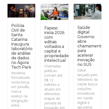
Polícia
Saúde
Fapesc
Civil de
digital:
inicia 2026
Santa
Governo
com
Catarina
abre
editais
inaugura
chamamento
voltados a
laboratório
para
capital e
de análise
acelerar
propriedade
de dados
inovação
intelectual
no Ágora
no SUS
Chamadas
Tech Park
Edital
públicas
Iniciativa,
lançado pelo
somam até
formalizada
Ministério da
R$ 12
nesta terça,
Saúde busca
milhões e
em Joinville,
soluções
atuam em
marca
inovadoras
diferentes
avanço na
em saúde
etapas da
integração
digital e
jornada de
entre
aproxima
inovação em