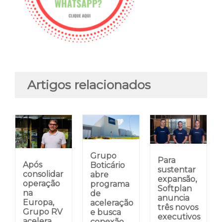
Artigos relacionados
Grupo
Para
Após
Boticário
sustentar
consolidar
abre
expansão,
operação
programa
Softplan
na
de
anuncia
Europa,
aceleração
três novos
Grupo RV
e busca
executivos
acelera
conexão