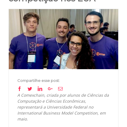
View
Larger
Image
Compartilhe esse post:
Facebook
Twitter
Linkedin
Google+
Email
A Comexchain, criada por alunos de Ciências da
Computação e Ciências Econômicas,
representará a Universidade Federal no
International Business Model Competition, em
maio.