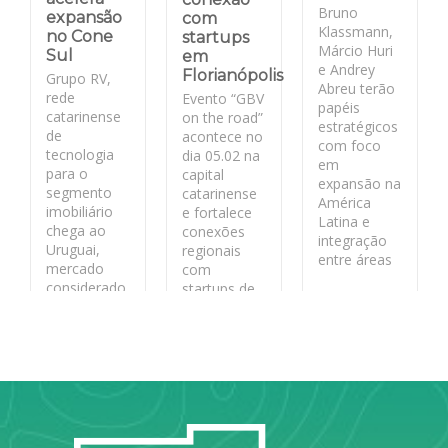
Bruno
expansão
com
Klassmann,
no Cone
startups
Márcio Huri
Sul
em
e Andrey
Florianópolis
Grupo RV,
Abreu terão
rede
Evento “GBV
papéis
catarinense
on the road”
estratégicos
de
acontece no
com foco
tecnologia
dia 05.02 na
em
para o
capital
expansão na
segmento
catarinense
América
imobiliário
e fortalece
Latina e
chega ao
conexões
integração
Uruguai,
regionais
entre áreas
mercado
com
considerado
startups de
LEIA MAIS
estratégico
base
pela
tecnológica
segurança
jurídica
LEIA MAIS
LEIA MAIS