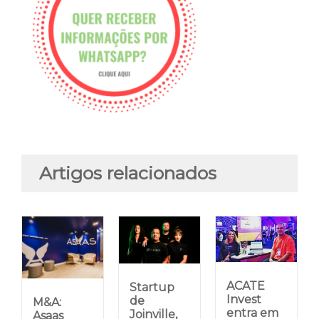
Artigos relacionados
ACATE
Startup
Invest
de
M&A:
entra em
Joinville,
Asaas