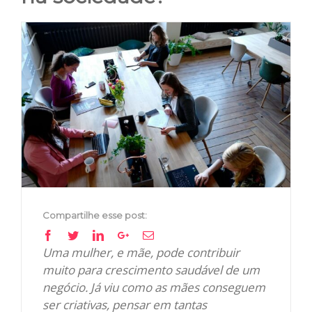
View
Larger
Image
Compartilhe esse post:
Facebook
Twitter
Linkedin
Google+
Email
Uma mulher, e mãe, pode contribuir
muito para crescimento saudável de um
negócio. Já viu como as mães conseguem
ser criativas, pensar em tantas