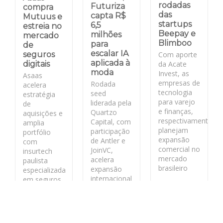
rodadas
Futuriza
compra
das
capta R$
Mutuus e
startups
6,5
estreia no
Beepay e
milhões
mercado
Blimboo
para
de
escalar IA
Com aporte
seguros
aplicada à
da Acate
digitais
moda
Invest, as
Asaas
empresas de
Rodada
acelera
tecnologia
seed
estratégia
para varejo
liderada pela
de
e finanças,
Quartzo
aquisições e
respectivamente,
Capital, com
amplia
planejam
participação
portfólio
expansão
de Antler e
com
comercial no
JoinVC,
insurtech
mercado
acelera
paulista
brasileiro
expansão
especializada
internacional
em seguros
da fashion
para PMEs
LEIA MAIS
tech
catarinense.
LEIA MAIS