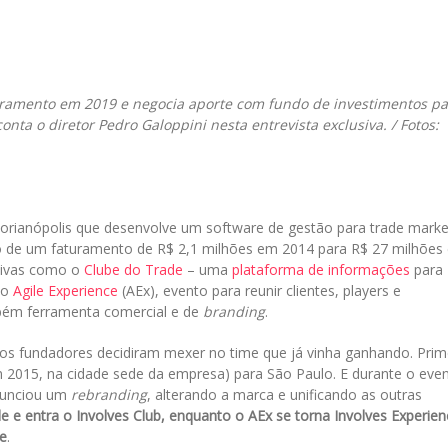
il
uramento em 2019 e negocia aporte com fundo de investimentos pa
ta o diretor Pedro Galoppini nesta entrevista exclusiva. / Fotos:
Florianópolis que desenvolve um software de gestão para trade marke
o de um faturamento de R$ 2,1 milhões em 2014 para R$ 27 milhões
ativas como o
Clube do Trade
– uma
plataforma de informações
para
 o
Agile Experience
(AEx), evento para reunir clientes, players e
mbém ferramenta comercial e de
branding
.
s fundadores decidiram mexer no time que já vinha ganhando. Prim
m 2015, na cidade sede da empresa) para São Paulo. E durante o even
anunciou um
rebranding
, alterando a marca e unificando as outras
e e entra o Involves Club, enquanto o AEx se torna Involves Experien
ge
.