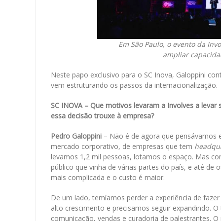
Em São Paulo, o evento da Invo
ampliar capacida
Neste papo exclusivo para o SC Inova, Galoppini co
vem estruturando os passos da internacionalização.
SC INOVA – Que motivos levaram a Involves a levar s
essa decisão trouxe à empresa?
Pedro Galoppini
– Não é de agora que pensávamos e
mercado corporativo, de empresas que tem
headqua
levamos 1,2 mil pessoas, lotamos o espaço. Mas co
público que vinha de várias partes do país, e até de o
mais complicada e o custo é maior.
De um lado, temíamos perder a experiência de faz
alto crescimento e precisamos seguir expandindo. O
comunicação, vendas e curadoria de palestrantes. O