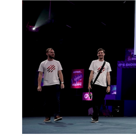
View
Larger
Image