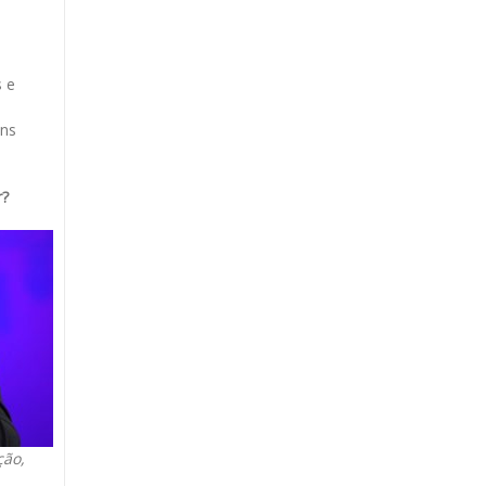
s e
ens
r?
ção,