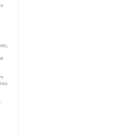
ha
nto,
be
um
amos
s