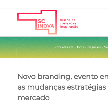
Voce está em :
Home
-
Negócios
-
No
Novo branding, evento em
as mudanças estratégias 
mercado