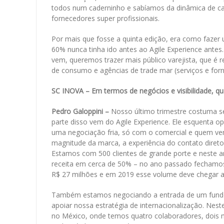
todos num caderninho e sabíamos da dinâmica de ca
fornecedores super profissionais.
Por mais que fosse a quinta edição, era como fazer 
60% nunca tinha ido antes ao Agile Experience antes
vem, queremos trazer mais público varejista, que é 
de consumo e agências de trade mar (serviços e for
SC INOVA – Em termos de negócios e visibilidade, qu
Pedro Galoppini –
Nosso último trimestre costuma se
parte disso vem do Agile Experience. Ele esquenta o
uma negociação fria, só com o comercial e quem ve
magnitude da marca, a experiência do contato diret
Estamos com 500 clientes de grande porte e neste
receita em cerca de 50% – no ano passado fecham
R$ 27 milhões e em 2019 esse volume deve chegar a
Também estamos negociando a entrada de um fundo
apoiar nossa estratégia de internacionalização. Nest
no México, onde temos quatro colaboradores, dois me