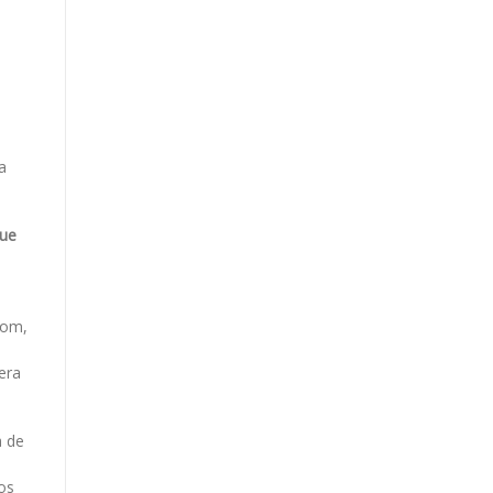
a
que
bom,
era
a de
os