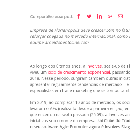
Facebook
Twitter
Linkedin
Google+
Ema
Compartilhe esse post:
Empresa de Florianópolis deve crescer 50% no fat
reforçar chegada no mercado internacional, como con
equipe
arnaldobentocine.com
Ao longo dos últimos anos, a
Involves
, scale-up de 
viveu um
ciclo de crescimento exponencial
, passand
2018. Nesse período, surgiram também outras inici
apresentar regularmente tendências de mercado – e
especialistas em trade marketing que se tornou ta
Em 2019, ao completar 10 anos de mercado, os sócio
levaram o AEx (realizado desde a primeira edição, e
que encerrou na sexta passada (26.09), a Involves 
iniciativas sob o nome da empresa:
sai Clube do Trad
o seu software Agile Promoter agora é Involves Sta