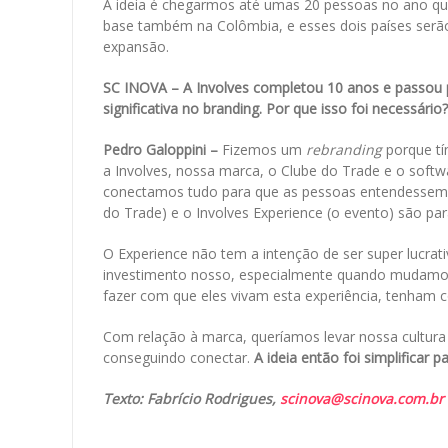
A ideia é chegarmos até umas 20 pessoas no ano qu
base também na Colômbia, e esses dois países serã
expansão.
SC INOVA – A Involves completou 10 anos e passo
significativa no branding. Por que isso foi necessário?
Pedro Galoppini –
Fizemos um
rebranding
porque tí
a Involves, nossa marca, o Clube do Trade e o soft
conectamos tudo para que as pessoas entendessem: I
do Trade) e o Involves Experience (o evento) são p
O Experience não tem a intenção de ser super lucrati
investimento nosso, especialmente quando mudamos 
fazer com que eles vivam esta experiência, tenham 
Com relação à marca, queríamos levar nossa cultura
conseguindo conectar.
A ideia então foi simplificar
Texto: Fabrício Rodrigues,
scinova@scinova.com.br