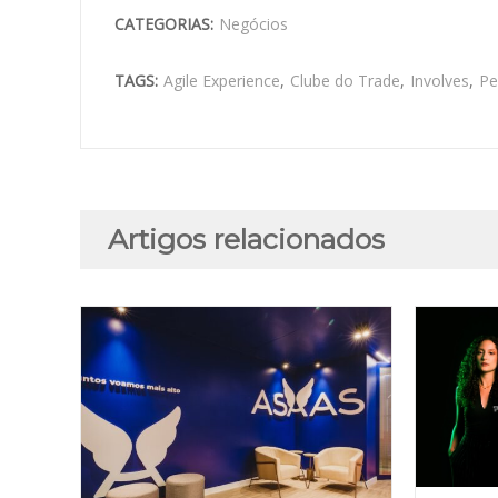
CATEGORIAS:
Negócios
TAGS:
Agile Experience
,
Clube do Trade
,
Involves
,
Pe
Artigos relacionados