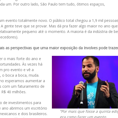
da um. Por outro lado, São Paulo tem tudo, ótimos espaços,
um evento totalmente novo. O público total chegou a 1,9 mil pessoa
. A gente teve que se provar. Mas dá pra fazer algo maior no ano que
relativamente pequeno até o momento. A maioria é da indústria de b
necedores).
ais as perspectivas que uma maior exposição da Involves pode traze
r o mais forte do ano e
portunidades. Às vezes há
m pro evento e vê a
o, o boca a boca, muda.
 ano esperamos aumentar a
os com um faturamento de
 R$ 40 milhões.
 de investimentos para
e ano abrimos um escritório
“Por mais que fosse a quinta edi
xicanos e dois brasileiros.
era como fazer um evento