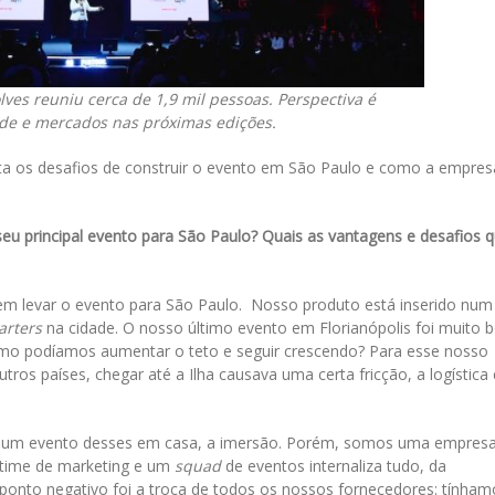
lves reuniu cerca de 1,9 mil pessoas. Perspectiva é
de e mercados nas próximas edições.
nta os desafios de construir o evento em São Paulo e como a empres
eu principal evento para São Paulo? Quais as vantagens e desafios 
m levar o evento para São Paulo. Nosso produto está inserido num
rters
na cidade. O nosso último evento em Florianópolis foi muito 
mo podíamos aumentar o teto e seguir crescendo? Para esse nosso
utros países, chegar até a Ilha causava uma certa fricção, a logística 
er um evento desses em casa, a imersão. Porém, somos uma empres
 time de marketing e um
squad
de eventos internaliza tudo, da
 ponto negativo foi a troca de todos os nossos fornecedores: tínham