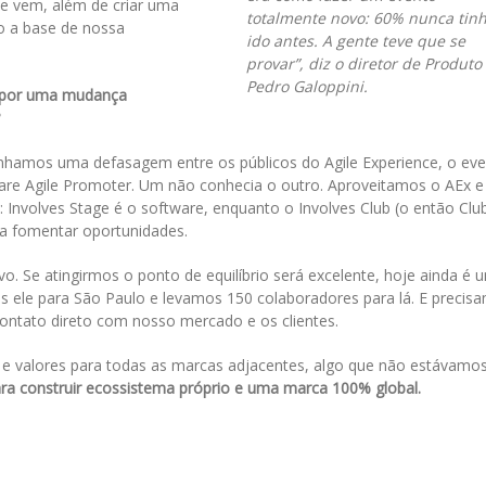
e vem, além de criar uma
totalmente novo: 60% nunca tin
o a base de nossa
ido antes. A gente teve que se
provar”, diz o diretor de Produto
Pedro Galoppini.
u por uma mudança
nhamos uma defasagem entre os públicos do Agile Experience, o eve
ware Agile Promoter. Um não conhecia o outro. Aproveitamos o AEx e
nvolves Stage é o software, enquanto o Involves Club (o então Clu
ara fomentar oportunidades.
vo. Se atingirmos o ponto de equilíbrio será excelente, hoje ainda é 
ele para São Paulo e levamos 150 colaboradores para lá. E precis
contato direto com nosso mercado e os clientes.
 e valores para todas as marcas adjacentes, algo que não estávamo
 para construir ecossistema próprio e uma marca 100% global.