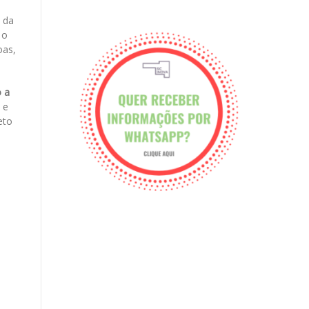
 da
 o
oas,
 a
 e
eto