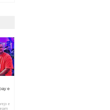
pay e
rejo e
nejam