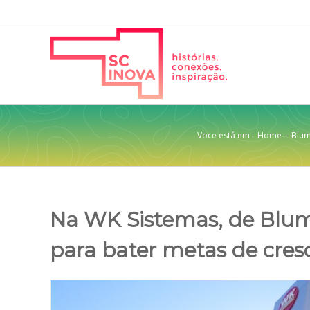
Voce está em :
Home
-
Blu
Na WK Sistemas, de Blume
para bater metas de cre
View
Larger