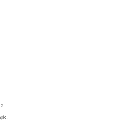
io
plo,