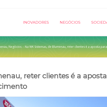
INOVADORES
NEGÓCIOS
SOCIED
menau
,
Negócios
-
Na WK Sistemas, de Blumenau, reter clientes é a aposta par
nau, reter clientes é a aposta
scimento