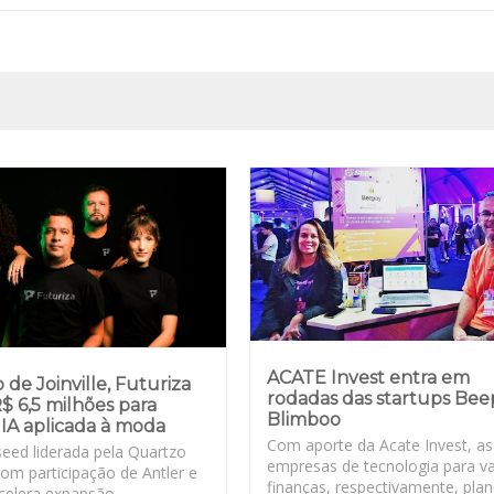
ACATE Invest entra em
 de Joinville, Futuriza
rodadas das startups Bee
$ 6,5 milhões para
Blimboo
 IA aplicada à moda
Com aporte da Acate Invest, as
eed liderada pela Quartzo
empresas de tecnologia para va
com participação de Antler e
finanças, respectivamente, pla
acelera expansão