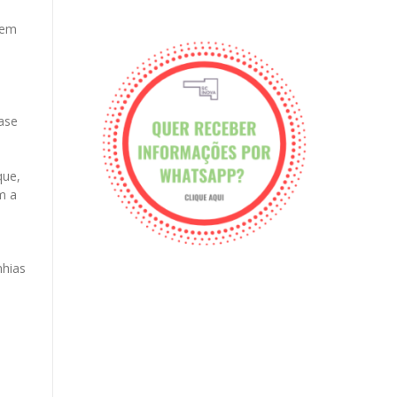
 em
ase
que,
m a
nhias