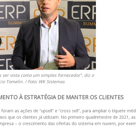
ser vista como um simples fornecedor”, diz o
cio Tomelin. / Foto: WK Sistemas
MENTO À ESTRATÉGIA DE MANTER OS CLIENTES
oram as ações de “upsell” e “cross sell”, para ampliar o tíquete méd
s que os clientes já utilizam. No primeiro quadrimestre de 2021, as
mpresa – o crescimento das ofertas do sistema em nuvem, por exem