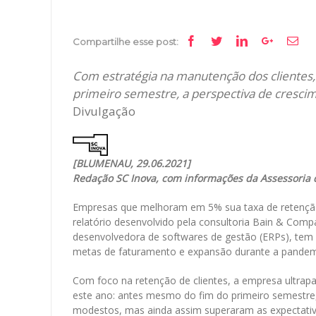
Facebook
Twitter
Linkedin
Google+
Ema
Compartilhe esse post:
Com estratégia na manutenção dos clientes,
primeiro semestre, a perspectiva de cresci
Divulgação
[BLUMENAU, 29.06.2021]
Redação SC Inova, com informações da Assessoria
Empresas que melhoram em 5% sua taxa de retenção
relatório desenvolvido pela consultoria Bain & Com
desenvolvedora de softwares de gestão (ERPs), tem 
metas de faturamento e expansão durante a pande
Com foco na retenção de clientes, a empresa ultrap
este ano: antes mesmo do fim do primeiro semestre,
modestos, mas ainda assim superaram as expectati