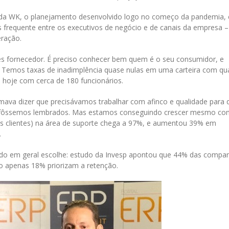
o da WK, o planejamento desenvolvido logo no começo da pandemia,
frequente entre os executivos de negócio e de canais da empresa –
peração.
s fornecedor. É preciso conhecer bem quem é o seu consumidor, e
so. Temos taxas de inadimplência quase nulas em uma carteira com qu
a hoje com cerca de 180 funcionários.
ava dizer que precisávamos trabalhar com afinco e qualidade para 
em fôssemos lembrados. Mas estamos conseguindo crescer mesmo co
dos clientes) na área de suporte chega a 97%, e aumentou 39% em
.
do em geral escolhe: estudo da Invesp apontou que 44% das compa
to apenas 18% priorizam a retenção.