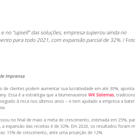
il
 e no “upsell” das soluções, empresa superou ainda no
mento para todo 2021, com expansão parcial de 32%.
/ Fot
 de Imprensa
 de clientes podem aumentar sua lucratividade em até 30%, aponta
pany. Essa é a estratégia que a blumenauense
WK Sistemas
, tradiciona
seguido à risca nos últimos anos – e tem ajudado a empresa a bater
mia.
assou no final de maio a meta de crescimento, estimada em 25%, pa
 a expansão das receitas é de 32%. Em 2020, os resultados foram m
vas: 15% de crescimento, ante uma projeção de 12%.