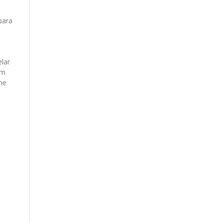
para
lar
em
me