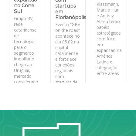
com
Klassmann,
no Cone
startups
Márcio Huri
Sul
em
e Andrey
Florianópolis
Grupo RV,
Abreu terão
rede
Evento “GBV
papéis
catarinense
on the road”
estratégicos
de
acontece no
com foco
tecnologia
dia 05.02 na
em
para o
capital
expansão na
segmento
catarinense
América
imobiliário
e fortalece
Latina e
chega ao
conexões
integração
Uruguai,
regionais
entre áreas
mercado
com
considerado
startups de
LEIA MAIS
estratégico
base
pela
tecnológica
segurança
jurídica
LEIA MAIS
LEIA MAIS