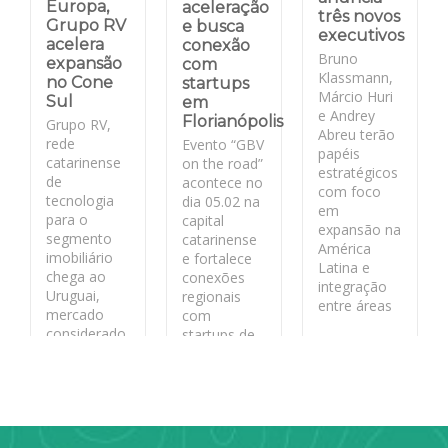
Europa,
aceleração
três novos
Grupo RV
e busca
executivos
acelera
conexão
Bruno
expansão
com
Klassmann,
no Cone
startups
Márcio Huri
Sul
em
e Andrey
Florianópolis
Grupo RV,
Abreu terão
rede
Evento “GBV
papéis
catarinense
on the road”
estratégicos
de
acontece no
com foco
tecnologia
dia 05.02 na
em
para o
capital
expansão na
segmento
catarinense
América
imobiliário
e fortalece
Latina e
chega ao
conexões
integração
Uruguai,
regionais
entre áreas
mercado
com
considerado
startups de
LEIA MAIS
estratégico
base
pela
tecnológica
segurança
jurídica
LEIA MAIS