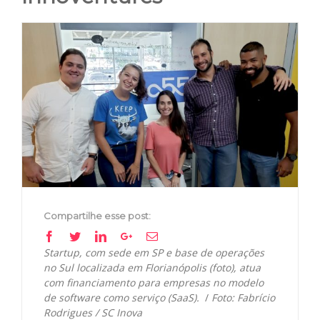
View
Larger
Image
Compartilhe esse post:
Facebook
Twitter
Linkedin
Google+
Email
Startup, com sede em SP e base de operações
no Sul localizada em Florianópolis (foto), atua
com financiamento para empresas no modelo
de software como serviço (SaaS).
/
Foto: Fabrício
Rodrigues / SC Inova