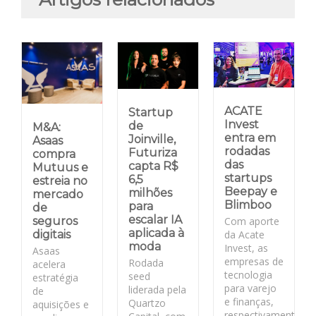
ACATE
Startup
Invest
de
M&A:
entra em
Joinville,
Asaas
rodadas
Futuriza
compra
das
capta R$
Mutuus e
startups
6,5
estreia no
Beepay e
milhões
mercado
Blimboo
para
de
escalar IA
Com aporte
seguros
aplicada à
da Acate
digitais
moda
Invest, as
Asaas
empresas de
Rodada
acelera
tecnologia
seed
estratégia
para varejo
liderada pela
de
e finanças,
Quartzo
aquisições e
respectivamente,