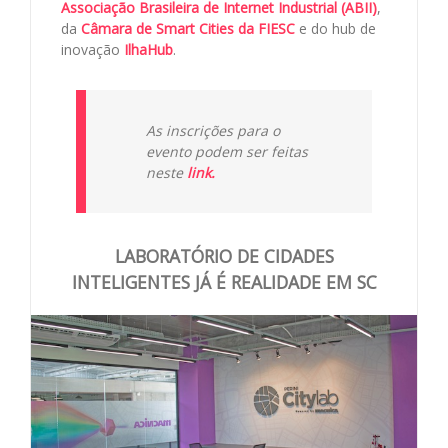
Associação Brasileira de Internet Industrial (ABII)
,
da
Câmara de Smart Cities da FIESC
e do hub de
inovação
IlhaHub
.
As inscrições para o
evento podem ser feitas
neste
link.
LABORATÓRIO DE CIDADES
INTELIGENTES JÁ É REALIDADE EM SC