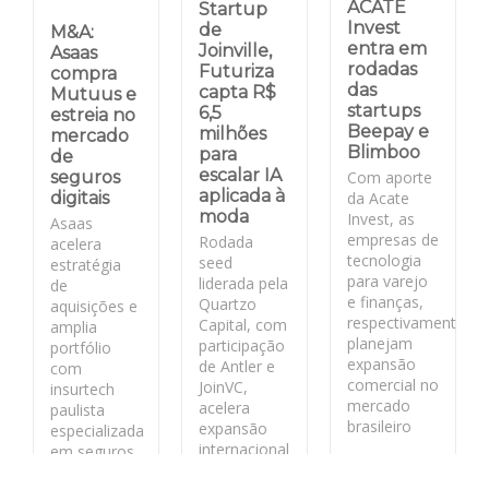
ACATE
Startup
Invest
de
M&A:
entra em
Joinville,
Asaas
rodadas
Futuriza
compra
das
capta R$
Mutuus e
startups
6,5
estreia no
Beepay e
milhões
mercado
Blimboo
para
de
escalar IA
Com aporte
seguros
aplicada à
da Acate
digitais
moda
Invest, as
Asaas
empresas de
Rodada
acelera
tecnologia
seed
estratégia
para varejo
liderada pela
de
e finanças,
Quartzo
aquisições e
respectivamente,
Capital, com
amplia
planejam
participação
portfólio
expansão
de Antler e
com
comercial no
JoinVC,
insurtech
mercado
acelera
paulista
brasileiro
expansão
especializada
internacional
em seguros
da fashion
para PMEs
LEIA MAIS