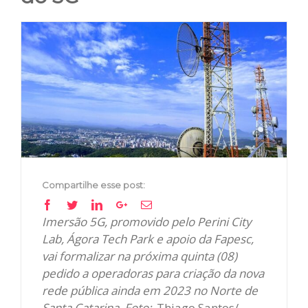
View
Larger
Image
Compartilhe esse post:
Facebook
Twitter
Linkedin
Google+
Email
Imersão 5G, promovido pelo Perini City
Lab, Ágora Tech Park e apoio da Fapesc,
vai formalizar na próxima quinta (08)
pedido a operadoras para criação da nova
rede pública ainda em 2023 no Norte de
Santa Catarina. Foto:
Thiago Santos/