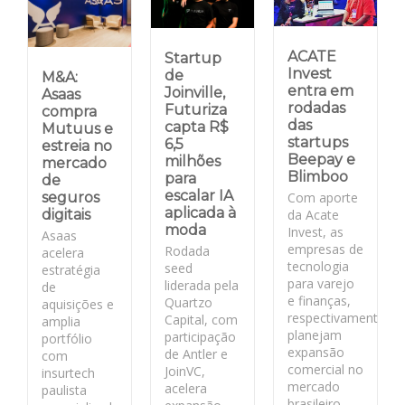
ACATE
Startup
Invest
de
M&A:
entra em
Joinville,
Asaas
rodadas
Futuriza
compra
das
capta R$
Mutuus e
startups
6,5
estreia no
Beepay e
milhões
mercado
Blimboo
para
de
escalar IA
Com aporte
seguros
aplicada à
da Acate
digitais
moda
Invest, as
Asaas
empresas de
Rodada
acelera
tecnologia
seed
estratégia
para varejo
liderada pela
de
e finanças,
Quartzo
aquisições e
respectivamente,
Capital, com
amplia
planejam
participação
portfólio
expansão
de Antler e
com
comercial no
JoinVC,
insurtech
mercado
acelera
paulista
brasileiro