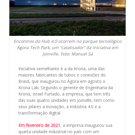
Encontros do Hub 4.0 ocorrem no parque tecnológico
Ágora Tech Park, um “catalisador” da iniciativa em
Joinville. Foto: Manuel Sá
Iniciativa semelhante é a da Krona, uma das
maiores fabricantes de tubos e conexões do
Brasil, que inaugurou no Ágora em agosto o
Krona Lab. Segundo o gerente de Engenharia da
Krona, Israel Furtado, a empresa, que tem três
das suas quatro unidades em Joinville, tem como
seus pilares a inovação, a indústria 4.0 e a
transformação digital.
Em fevereiro de 2021
, a empresa inaugurou sua
quarta unidade industrial no país com um