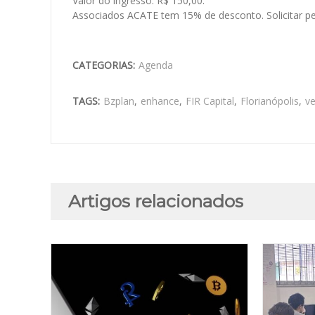
Valor do ingresso: R$ 150,00.
Associados ACATE tem 15% de desconto. Solicitar pe
CATEGORIAS:
Agenda
TAGS:
Bzplan
,
enhance
,
FIR Capital
,
Florianópolis
,
ve
Artigos relacionados