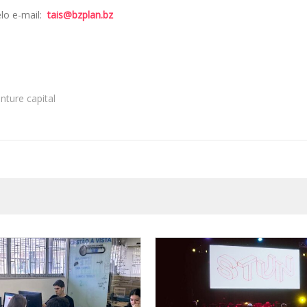
lo e-mail:
tais@bzplan.bz
nture capital