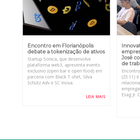
Encontro em Florianópolis
Innova
debate a tokenização de ativos
empres
José c
Startup Sonica, que desenvolve
de tra
plataforma web3, apresenta evento
exclusivo (open bar e open food) em
Encontro
parceria com Black T-shirt, Silva
(25.11) 
Schütz Adv e SC Inova.
relacion
empregab
Esag Jr. 
LEIA MAIS