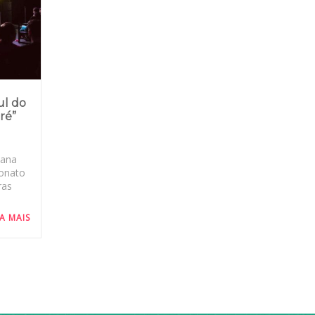
ul do
ré”
mana
eonato
ras
IA MAIS