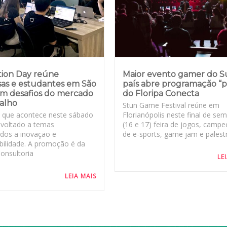
tion Day reúne
Maior evento gamer do S
as e estudantes em São
país abre programação “p
om desafios do mercado
do Floripa Conecta
balho
Stun Game Festival reúne em
 que acontece neste sábado
Florianópolis neste final de se
é voltado a temas
(16 e 17) feira de jogos, camp
ados a inovação e
de e-sports, game jam e palest
ilidade. A promoção é da
Consultoria
LE
LEIA MAIS