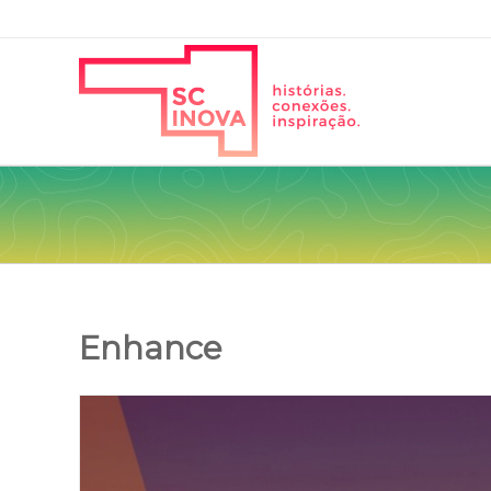
Enhance
View
Larger
Image