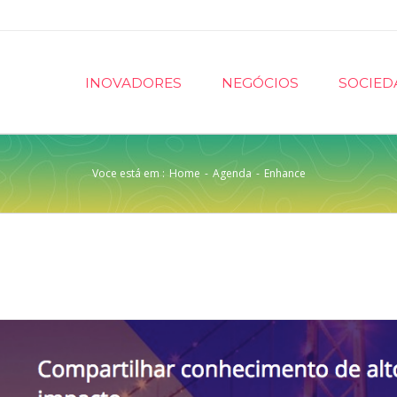
INOVADORES
NEGÓCIOS
SOCIED
Voce está em :
Home
-
Agenda
-
Enhance