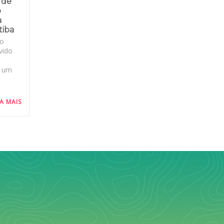
 de
o
a
tiba
to
vido
e um
IA MAIS