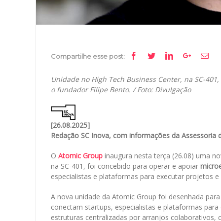
Facebook
Twitter
Linkedin
Google+
Ema
Compartilhe esse post:
Unidade no High Tech Business Center, na SC-401, s
o fundador Filipe Bento. / Foto: Divulgação
[26.08.2025]
Redação SC Inova, com informações da Assessoria 
O
Atomic Group
inaugura nesta terça (26.08) uma no
na SC-401, foi concebido para operar e apoiar
micro
especialistas e plataformas para executar projetos e 
A nova unidade da Atomic Group foi desenhada para
conectam startups, especialistas e plataformas para 
estruturas centralizadas por arranjos colaborativos,