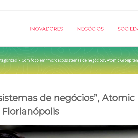
INOVADORES
NEGÓCIOS
SOCIED
tegorized
-
Com foco em “microecossistemas de negócios”, Atomic Group tem
istemas de negócios”, Atomic
Florianópolis