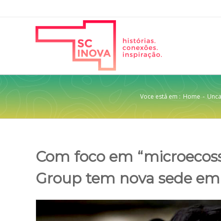
Voce está em :
Home
-
Unca
Com foco em “microecoss
Group tem nova sede em 
View
Larger