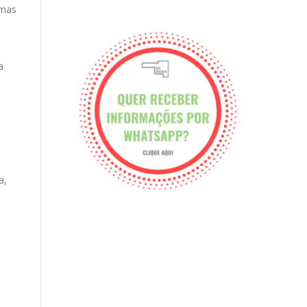
rmas
a
a,