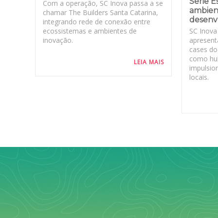
Série E
Com a operação, SC Inova passa a se
ambien
chamar The Builders Santa Catarina,
desenvo
integrando rede de conexão entre
SC Inova
ecossistemas e ambientes de
apresent
inovação.
cases do
como hu
LEIA MAIS
impulsio
locais.