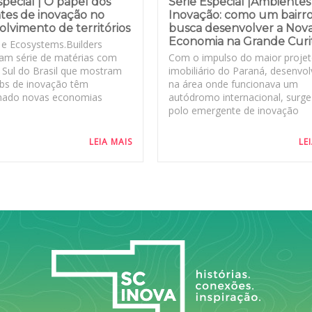
special | O papel dos
Série Especial |Ambientes
tes de inovação no
Inovação: como um bairr
lvimento de territórios
busca desenvolver a Nov
Economia na Grande Curi
 e Ecosystems.Builders
am série de matérias com
Com o impulso do maior proje
 Sul do Brasil que mostram
imobiliário do Paraná, desenvol
bs de inovação têm
na área onde funcionava um
nado novas economias
autódromo internacional, surg
polo emergente de inovação
LEIA MAIS
LE