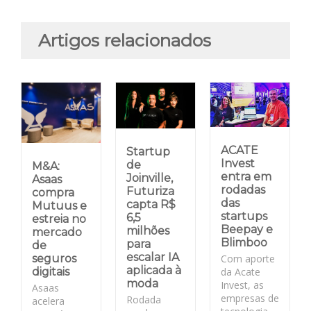
Artigos relacionados
ACATE
Startup
Invest
de
M&A:
entra em
Joinville,
Asaas
rodadas
Futuriza
compra
das
capta R$
Mutuus e
startups
6,5
estreia no
Beepay e
milhões
mercado
Blimboo
para
de
escalar IA
Com aporte
seguros
aplicada à
da Acate
digitais
moda
Invest, as
Asaas
empresas de
Rodada
acelera