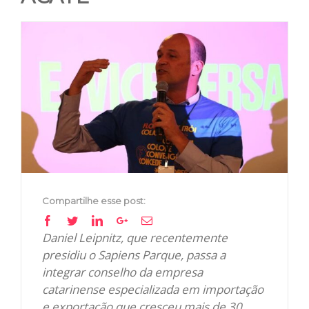
View
Larger
Image
Compartilhe esse post:
Facebook
Twitter
Linkedin
Google+
Email
Daniel Leipnitz, que recentemente
presidiu o Sapiens Parque, passa a
integrar conselho da empresa
catarinense especializada em importação
e exportação que cresceu mais de 30