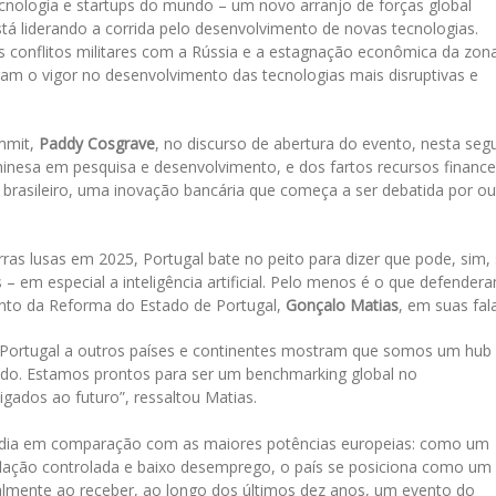
cnologia e startups do mundo – um novo arranjo de forças global
stá liderando a corrida pelo desenvolvimento de novas tecnologias.
s conflitos militares com a Rússia e a estagnação econômica da zon
am o vigor no desenvolvimento das tecnologias mais disruptivas e
mmit,
Paddy Cosgrave
, no discurso de abertura do evento, nesta se
inesa em pesquisa e desenvolvimento, e dos fartos recursos finance
 brasileiro, uma inovação bancária que começa a ser debatida por ou
s lusas em 2025, Portugal bate no peito para dizer que pode, sim,
 em especial a inteligência artificial. Pelo menos é o que defender
junto da Reforma do Estado de Portugal,
Gonçalo Matias
, em suas fal
Portugal a outros países e continentes mostram que somos um hub
do. Estamos prontos para ser um benchmarking global no
gados ao futuro”, ressaltou Matias.
dia em comparação com as maiores potências europeias: como um
lação controlada e baixo desemprego, o país se posiciona como um
almente ao receber, ao longo dos últimos dez anos, um evento do