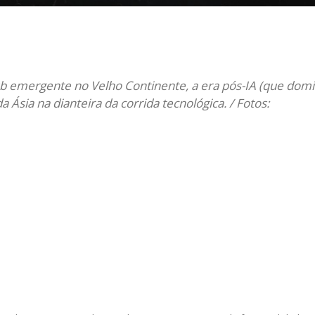
il
b emergente no Velho Continente, a era pós-IA (que dom
a Ásia na dianteira da corrida tecnológica. / Fotos: