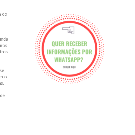
a do
gunda
iros
tros
 se
am o
as.
 de