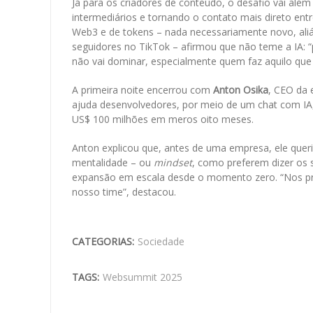
Já para os criadores de conteúdo, o desafio vai além 
intermediários e tornando o contato mais direto ent
Web3 e de tokens – nada necessariamente novo, aliá
seguidores no TikTok – afirmou que não teme a IA: “
não vai dominar, especialmente quem faz aquilo que 
A primeira noite encerrou com
Anton Osika
, CEO da 
ajuda desenvolvedores, por meio de um chat com IA,
US$ 100 milhões em meros oito meses.
Anton explicou que, antes de uma empresa, ele quer
mentalidade – ou
mindset
, como preferem dizer os s
expansão em escala desde o momento zero. “Nos p
nosso time”, destacou.
CATEGORIAS:
Sociedade
TAGS:
Websummit 2025