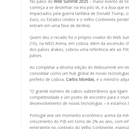
No palco do
Web Summit 2025
– maior evento de te
começa a se desenhar: na era pós-IA, é a Ásia que e
Impactados pela guerra tarifária de Donald Trump, o
Euro, os Estados Unidos e o Velho Continente perder
entram em uma fase de declínio.
Quem deu o recado foi o próprio criador do Web Su
(10), na MEO Arena, em Lisboa. Além da ascensão ch
dos países árabes, sobrou uma referência até ao PIX
países.
Ao completar a décima edição do Websummit em terra
consolidar como um hub global de novas tecnologias –
prefeito de Lisboa,
Carlos Moedas
, e o ministro-ad
“O grande número de cabos subterrâneos que ligam 
competitividade e um ponto de encontro para o mun
desenvolvimento de novas tecnologias – e estamos li
Portugal vive um momento econômico acima da mé
crescimento do PIB em torno de 2% ao ano, com inf
emergente no contexto do Velho Continente, especi