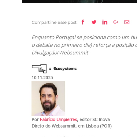
Facebook
Twitter
Linkedin
Google+
Ema
Compartilhe esse post:
Enquanto Portugal se posiciona como um hu
o debate no primeiro dia) reforça a posição d
Divulgação
/
Websummit
10.11.2025
Por
Fabrício Umpierres
, editor SC Inova
Direto do Websummit, em Lisboa (POR)