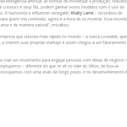
da inteligência artificial: as formas de monetizar a produção, reduzin
re
creators
e seus fãs, podem ganhar novos modelos com o uso da
s. O humorista e influencer senegalês
Khaby Lame
– recordista de
para quem cria conteúdo, agora é a hora de se mostrar. Essa tecnol
ama e de maneira natural”, ressaltou.
empresa que cresceu mais rápido no mundo – a sueca Loveable, que
 a criarem suas próprias startups e assim chegou a um faturamento
ia criar um movimento para engajar pessoas com ideias de negócio
tartupeiros – diferente do que se vê no Vale do Silício, de buscar
reocupamos com uma visão de longo prazo, e no desenvolvimento 