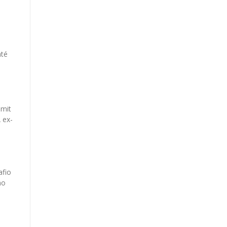
até
mmit
 ex-
e
afio
no