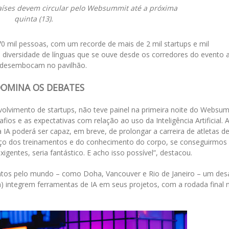
aíses devem circular pelo Websummit até a próxima
quinta (13).
70 mil pessoas, com um recorde de mais de 2 mil startups e mil
 diversidade de línguas que se ouve desde os corredores do evento 
e desembocam no pavilhão.
DOMINA OS DEBATES
olvimento de startups, não teve painel na primeira noite do Websu
fios e as expectativas com relação ao uso da Inteligência Artificial. A
a IA poderá ser capaz, em breve, de prolongar a carreira de atletas d
anço dos treinamentos e do conhecimento do corpo, se conseguirmos
gentes, seria fantástico. E acho isso possível”, destacou.
tos pelo mundo – como Doha, Vancouver e Rio de Janeiro – um des
) integrem ferramentas de IA em seus projetos, com a rodada final 