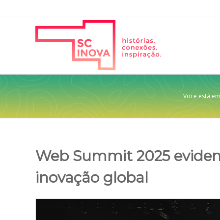
Voce está em
Web Summit 2025 eviden
inovação global
View
Larger