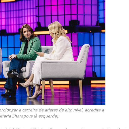
rolongar a carreira de atletas de alto nível, acredita a
 Maria Sharapova (à esquerda)
.