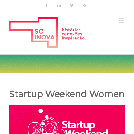
Facebook
Linkedin
Twitter
Rss
Startup Weekend Women
View
Larger
Image