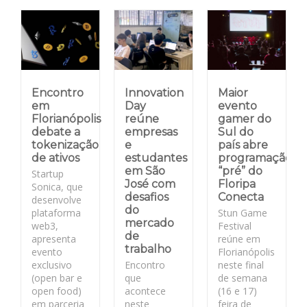
Encontro
Innovation
Maior
em
Day
evento
Florianópolis
reúne
gamer do
debate a
empresas
Sul do
tokenização
e
país abre
de ativos
estudantes
programação
em São
“pré” do
Startup
José com
Floripa
Sonica, que
desafios
Conecta
desenvolve
do
plataforma
Stun Game
mercado
web3,
Festival
de
apresenta
reúne em
trabalho
evento
Florianópolis
exclusivo
Encontro
neste final
(open bar e
que
de semana
open food)
acontece
(16 e 17)
em parceria
neste
feira de