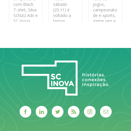
com Black
sábado
jogos,
T-shirt, Silva
(25.11) é
campeonato
Schütz Adv e
voltado a
de e-sports,
SC Inova.
temas
game jam e
relacionados
palestras
a inovação e
LEIA MAIS
empregabilidade.
LEIA MAIS
A promoção
é da Esag Jr.
Consultoria
LEIA MAIS