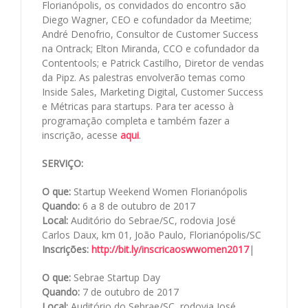
Florianópolis, os convidados do encontro são
Diego Wagner, CEO e cofundador da Meetime;
André Denofrio, Consultor de Customer Success
na Ontrack; Elton Miranda, CCO e cofundador da
Contentools; e Patrick Castilho, Diretor de vendas
da Pipz. As palestras envolverão temas como
Inside Sales, Marketing Digital, Customer Success
e Métricas para startups. Para ter acesso à
programação completa e também fazer a
inscrição, acesse
aqui
.
SERVIÇO:
O que:
Startup Weekend Women Florianópolis
Quando:
6 a 8 de outubro de 2017
Local:
Auditório do Sebrae/SC, rodovia José
Carlos Daux, km 01, João Paulo, Florianópolis/SC
Inscrições:
http://bit.ly/inscricaoswwomen
2017
|
O que:
Sebrae Startup Day
Quando:
7 de outubro de 2017
Local:
Auditório do Sebrae/SC, rodovia José