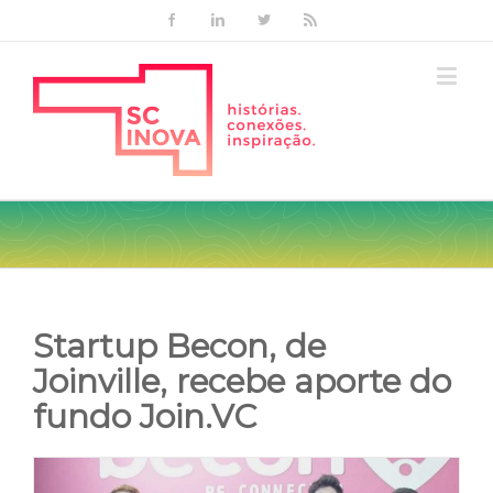
Facebook
Linkedin
Twitter
Rss
Startup Becon, de
Joinville, recebe aporte do
fundo Join.VC
View
Larger