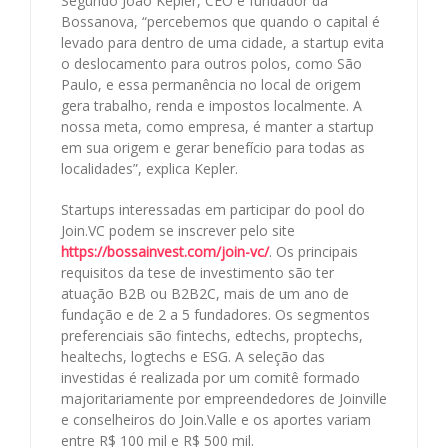
Segundo João Kepler, CEO e fundador da
Bossanova, “percebemos que quando o capital é
levado para dentro de uma cidade, a startup evita
o deslocamento para outros polos, como São
Paulo, e essa permanência no local de origem
gera trabalho, renda e impostos localmente. A
nossa meta, como empresa, é manter a startup
em sua origem e gerar benefício para todas as
localidades”, explica Kepler.
Startups interessadas em participar do pool do
Join.VC podem se inscrever pelo site
https://bossainvest.com/join-vc/
. Os principais
requisitos da tese de investimento são ter
atuação B2B ou B2B2C, mais de um ano de
fundação e de 2 a 5 fundadores. Os segmentos
preferenciais são fintechs, edtechs, proptechs,
healtechs, logtechs e ESG. A seleção das
investidas é realizada por um comitê formado
majoritariamente por empreendedores de Joinville
e conselheiros do Join.Valle e os aportes variam
entre R$ 100 mil e R$ 500 mil.