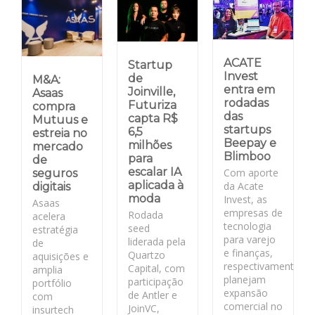
ACATE
Startup
Invest
de
M&A:
entra em
Joinville,
Asaas
rodadas
Futuriza
compra
das
capta R$
Mutuus e
startups
6,5
estreia no
Beepay e
milhões
mercado
Blimboo
para
de
escalar IA
Com aporte
seguros
aplicada à
da Acate
digitais
moda
Invest, as
Asaas
empresas de
Rodada
acelera
tecnologia
seed
estratégia
para varejo
liderada pela
de
e finanças,
Quartzo
aquisições e
respectivamente,
Capital, com
amplia
planejam
participação
portfólio
expansão
de Antler e
com
comercial no
JoinVC,
insurtech