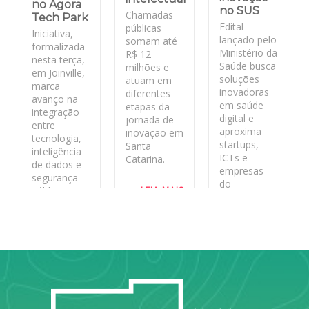
no Ágora
no SUS
Chamadas
Tech Park
Edital
públicas
Iniciativa,
lançado pelo
somam até
formalizada
Ministério da
R$ 12
nesta terça,
Saúde busca
milhões e
em Joinville,
soluções
atuam em
marca
inovadoras
diferentes
avanço na
em saúde
etapas da
integração
digital e
jornada de
entre
aproxima
inovação em
tecnologia,
startups,
Santa
inteligência
ICTs e
Catarina.
de dados e
empresas
segurança
do
LEIA MAIS
pública no
ecossistema
estado
de inovação
aos desafios
LEIA MAIS
reais do
sistema
público.
LEIA MAIS