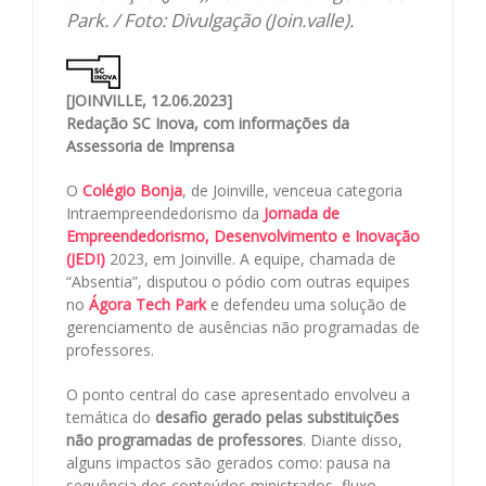
Park. / Foto: Divulgação (Join.valle).
[JOINVILLE, 12.06.2023]
Redação SC Inova, com informações da
Assessoria de Imprensa
O
Colégio Bonja
, de Joinville, venceua categoria
Intraempreendedorismo da
Jornada de
Empreendedorismo, Desenvolvimento e Inovação
(JEDI)
2023, em Joinville. A equipe, chamada de
“Absentia”, disputou o pódio com outras equipes
no
Ágora Tech Park
e defendeu uma solução de
gerenciamento de ausências não programadas de
professores.
O ponto central do case apresentado envolveu a
temática do
desafio gerado pelas substituições
não programadas de professores
. Diante disso,
alguns impactos são gerados como: pausa na
sequência dos conteúdos ministrados, fluxo