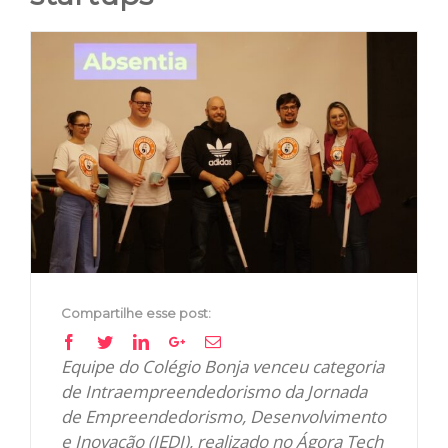
View
Larger
Image
Compartilhe esse post:
Facebook
Twitter
Linkedin
Google+
Email
Equipe do Colégio Bonja venceu categoria
de Intraempreendedorismo da Jornada
de Empreendedorismo, Desenvolvimento
e Inovação (JEDI), realizado no Ágora Tech