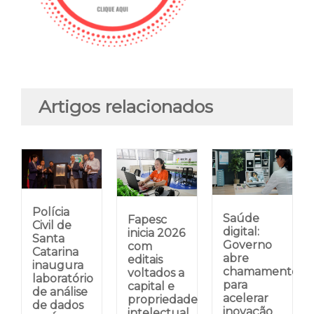
Artigos relacionados
Polícia
Saúde
Fapesc
Civil de
digital:
inicia 2026
Santa
Governo
com
Catarina
abre
editais
inaugura
chamamento
voltados a
laboratório
para
capital e
de análise
acelerar
propriedade
de dados
inovação
intelectual