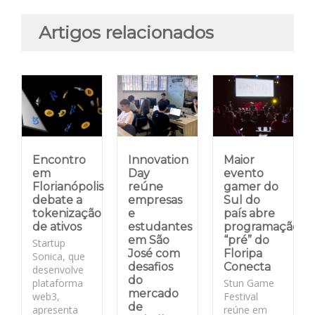
Artigos relacionados
Encontro
Innovation
Maior
em
Day
evento
Florianópolis
reúne
gamer do
debate a
empresas
Sul do
tokenização
e
país abre
de ativos
estudantes
programação
em São
“pré” do
Startup
José com
Floripa
Sonica, que
desafios
Conecta
desenvolve
do
plataforma
Stun Game
mercado
web3,
Festival
de
apresenta
reúne em