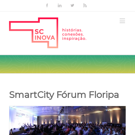
Facebook
Linkedin
Twitter
Rss
SmartCity Fórum Floripa
View
Larger
Image