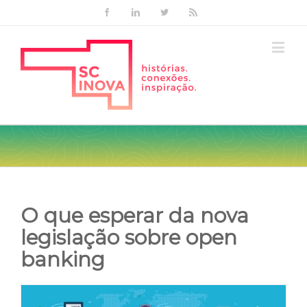
Facebook
Linkedin
Twitter
Rss
O que esperar da nova
legislação sobre open
banking
View
Larger