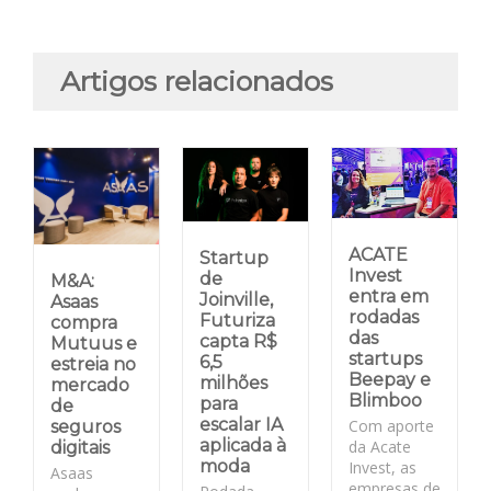
Artigos relacionados
ACATE
Startup
Invest
de
M&A:
entra em
Joinville,
Asaas
rodadas
Futuriza
compra
das
capta R$
Mutuus e
startups
6,5
estreia no
Beepay e
milhões
mercado
Blimboo
para
de
escalar IA
Com aporte
seguros
aplicada à
da Acate
digitais
moda
Invest, as
Asaas
empresas de