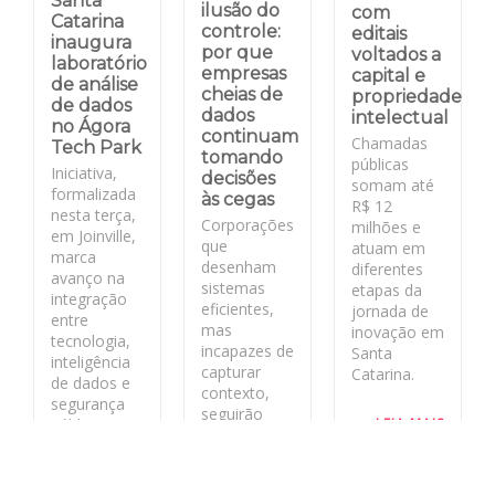
Santa
ilusão do
com
Catarina
controle:
editais
inaugura
por que
voltados a
laboratório
empresas
capital e
de análise
cheias de
propriedade
de dados
dados
intelectual
no Ágora
continuam
Chamadas
Tech Park
tomando
públicas
Iniciativa,
decisões
somam até
formalizada
às cegas
R$ 12
nesta terça,
Corporações
milhões e
em Joinville,
que
atuam em
marca
desenham
diferentes
avanço na
sistemas
etapas da
integração
eficientes,
jornada de
entre
mas
inovação em
tecnologia,
incapazes de
Santa
inteligência
capturar
Catarina.
de dados e
contexto,
segurança
seguirão
LEIA MAIS
pública no
rápidas no
estado
curto prazo
e frágeis no