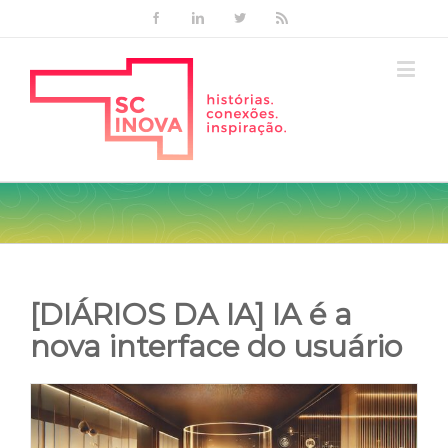
Facebook
Linkedin
Twitter
Rss
[DIÁRIOS DA IA] IA é a
nova interface do usuário
View
Larger
Image