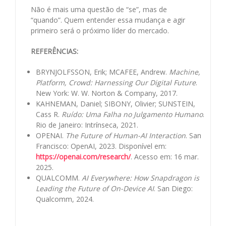
Não é mais uma questão de “se”, mas de
“quando”. Quem entender essa mudança e agir
primeiro será o próximo líder do mercado.
REFERÊNCIAS:
BRYNJOLFSSON, Erik; MCAFEE, Andrew.
Machine,
Platform, Crowd: Harnessing Our Digital Future
.
New York: W. W. Norton & Company, 2017.
KAHNEMAN, Daniel; SIBONY, Olivier; SUNSTEIN,
Cass R.
Ruído: Uma Falha no Julgamento Humano
.
Rio de Janeiro: Intrínseca, 2021.
OPENAI.
The Future of Human-AI Interaction
. San
Francisco: OpenAI, 2023. Disponível em:
https://openai.com/research/
. Acesso em: 16 mar.
2025.
QUALCOMM.
AI Everywhere: How Snapdragon is
Leading the Future of On-Device AI
. San Diego:
Qualcomm, 2024.