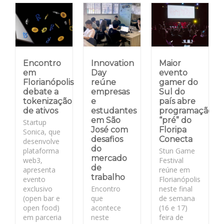
Encontro
Innovation
Maior
em
Day
evento
Florianópolis
reúne
gamer do
debate a
empresas
Sul do
tokenização
e
país abre
de ativos
estudantes
programação
em São
“pré” do
Startup
José com
Floripa
Sonica, que
desafios
Conecta
desenvolve
do
plataforma
Stun Game
mercado
web3,
Festival
de
apresenta
reúne em
trabalho
evento
Florianópolis
exclusivo
Encontro
neste final
(open bar e
que
de semana
open food)
acontece
(16 e 17)
em parceria
neste
feira de