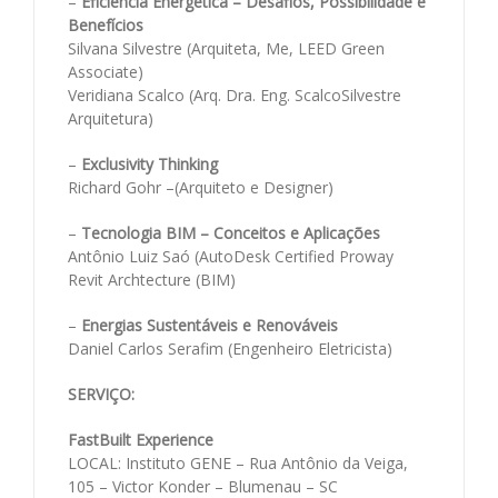
–
Eficiência Energética – Desafios, Possibilidade e
Benefícios
Silvana Silvestre (Arquiteta, Me, LEED Green
Associate)
Veridiana Scalco (Arq. Dra. Eng. ScalcoSilvestre
Arquitetura)
–
Exclusivity Thinking
Richard Gohr –(Arquiteto e Designer)
–
Tecnologia BIM – Conceitos e Aplicações
Antônio Luiz Saó (AutoDesk Certified Proway
Revit Archtecture (BIM)
–
Energias Sustentáveis e Renováveis
Daniel Carlos Serafim (Engenheiro Eletricista)
SERVIÇO:
FastBuilt Experience
LOCAL: Instituto GENE – Rua Antônio da Veiga,
105 – Victor Konder – Blumenau – SC