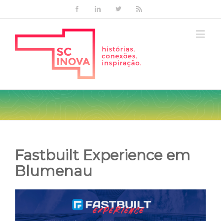
Facebook
Linkedin
Twitter
Rss
Fastbuilt Experience em
Blumenau
View
Larger
Image