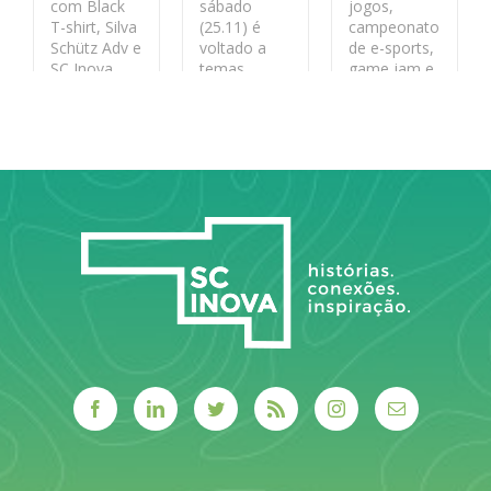
com Black
sábado
jogos,
T-shirt, Silva
(25.11) é
campeonato
Schütz Adv e
voltado a
de e-sports,
SC Inova.
temas
game jam e
relacionados
palestras
a inovação e
LEIA MAIS
empregabilidade.
LEIA MAIS
A promoção
é da Esag Jr.
Consultoria
LEIA MAIS