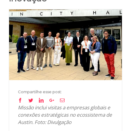
View
Larger
Image
Compartilhe esse post:
Facebook
Twitter
Linkedin
Google+
Email
Missão inclui visitas a empresas globais e
conexões estratégicas no ecossistema de
Austin. Foto: Divulgação