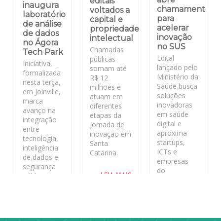
editais
inaugura
chamamento
voltados a
laboratório
para
capital e
de análise
acelerar
propriedade
de dados
inovação
intelectual
no Ágora
no SUS
Chamadas
Tech Park
Edital
públicas
Iniciativa,
lançado pelo
somam até
formalizada
Ministério da
R$ 12
nesta terça,
Saúde busca
milhões e
em Joinville,
soluções
atuam em
marca
inovadoras
diferentes
avanço na
em saúde
etapas da
integração
digital e
jornada de
entre
aproxima
inovação em
tecnologia,
startups,
Santa
inteligência
ICTs e
Catarina.
de dados e
empresas
segurança
do
LEIA MAIS
pública no
ecossistema
estado
de inovação
aos desafios
LEIA MAIS
reais do
sistema