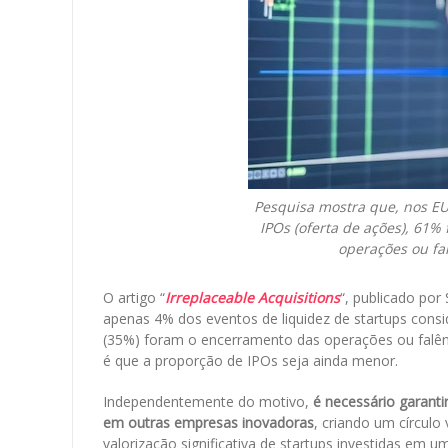
Pesquisa mostra que, nos EU
IPOs (oferta de ações), 61
operações ou fal
O artigo “
Irreplaceable Acquisitions
“, publicado po
apenas 4% dos eventos de liquidez de startups cons
(35%) foram o encerramento das operações ou falênci
é que a proporção de IPOs seja ainda menor.
Independentemente do motivo,
é necessário garantir
em outras empresas inovadoras
, criando um círculo
valorização significativa de startups investidas em u