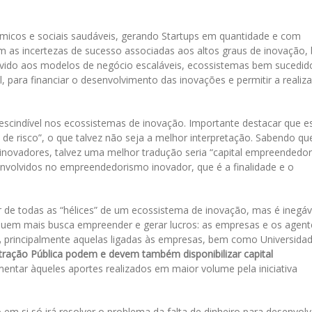
.
icos e sociais saudáveis, gerando Startups em quantidade e com
om as incertezas de sucesso associadas aos altos graus de inovação,
evido aos modelos de negócio escaláveis, ecossistemas bem sucedid
, para financiar o desenvolvimento das inovações e permitir a realiz
escindível nos ecossistemas de inovação. Importante destacar que e
de risco”, o que talvez não seja a melhor interpretação. Sabendo qu
ovadores, talvez uma melhor tradução seria “capital empreendedor”
nvolvidos no empreendedorismo inovador, que é a finalidade e o
ir de todas as “hélices” de um ecossistema de inovação, mas é inegáv
e quem mais busca empreender e gerar lucros: as empresas e os agent
,
principalmente aquelas ligadas às empresas, bem como Universida
ração Pública podem e devem também disponibilizar capital
ntar àqueles aportes realizados em maior volume pela iniciativa
 em si só irá resolver o problema da falta de dinheiro para desenvolv