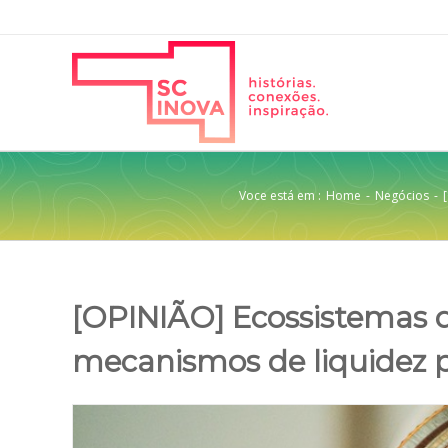
Voce está em :
Home
-
Negócios
-
[OPINIÃO] Ecossistemas 
mecanismos de liquidez 
View
Larger