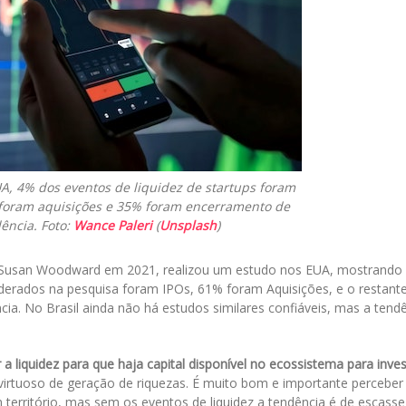
A, 4% dos eventos de liquidez de startups foram
% foram aquisições e 35% foram encerramento de
ência. Foto:
Wance Paleri
(
Unsplash
)
r Susan Woodward em 2021, realizou um estudo nos EUA, mostrando
iderados na pesquisa foram IPOs, 61% foram Aquisições, e o restant
a. No Brasil ainda não há estudos similares confiáveis, mas a tend
 a liquidez para que haja capital disponível no ecossistema para inves
 virtuoso de geração de riquezas. É muito bom e importante perceber
m território, mas sem os eventos de liquidez a tendência é de escasse