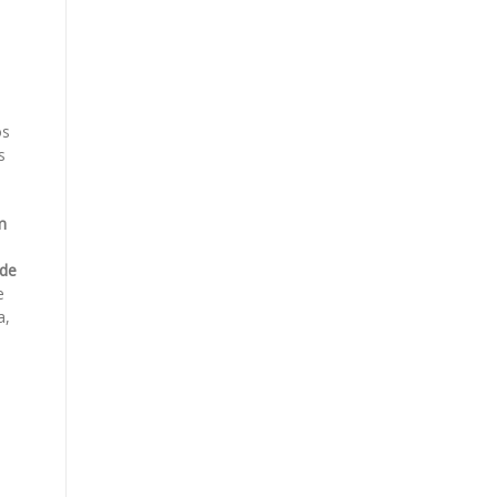
os
s
m
 de
e
a,