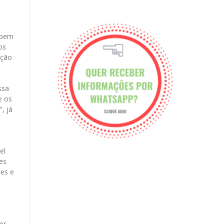
 bem
os
ação
ssa
e os
, já
el
es
des e
er