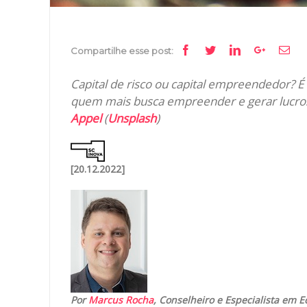
Facebook
Twitter
Linkedin
Google+
Ema
Compartilhe esse post:
Capital de risco ou capital empreendedor? É 
quem mais busca empreender e gerar lucros:
Appel
(
Unsplash
)
[20.12.2022]
Por
Marcus Rocha
, Conselheiro e Especialista em E