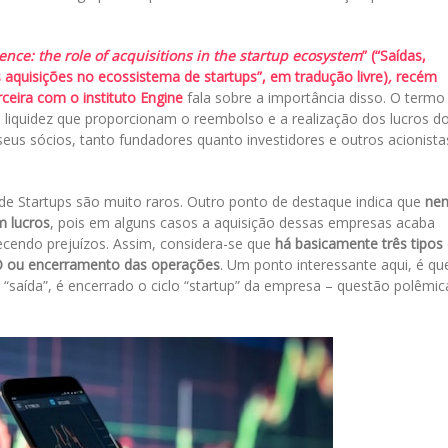
ence: the role of acquisitions in the startup ecosystem
” (“Saídas,
s aquisições no ecossistema de startups”, em tradução livre)
,
recém
ceira com o instituto Engine
fala sobre a importância disso. O termo
e liquidez que proporcionam o reembolso e a realização dos lucros d
seus sócios, tanto fundadores quanto investidores e outros acionista
 Startups são muito raros. Outro ponto de destaque indica que
ne
m lucros
, pois em alguns casos a aquisição dessas empresas acaba
cendo prejuízos. Assim, considera-se que
há basicamente três tipos
IPO ou encerramento das operações
. Um ponto interessante aqui, é qu
“saída”, é encerrado o ciclo “startup” da empresa – questão polêmic