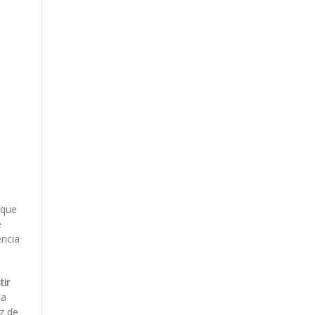
 que
e
ência
tir
 a
z de