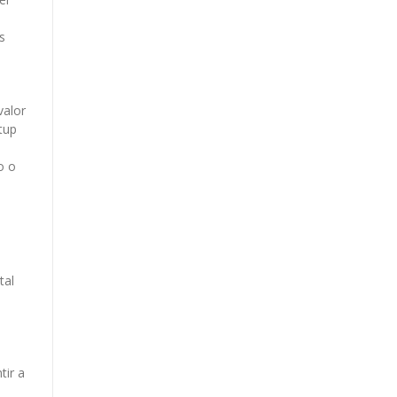
s
valor
tup
o o
tal
tir a