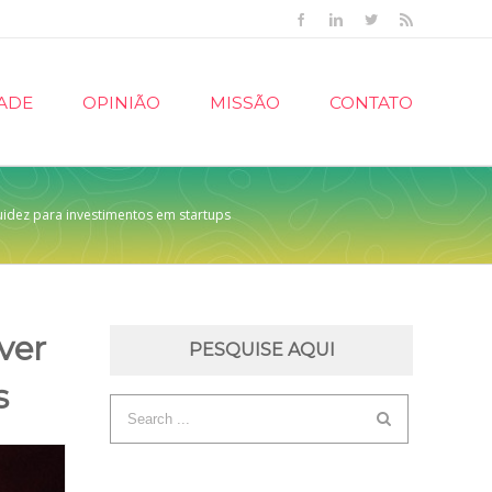
Facebook
Linkedin
Twitter
Rss
ADE
OPINIÃO
MISSÃO
CONTATO
idez para investimentos em startups
ver
PESQUISE AQUI
s