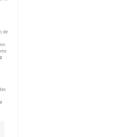
o de
bém
orte
z
das
al