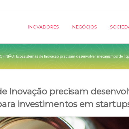
INOVADORES
NEGÓCIOS
SOCIED
[OPINIÃO] Ecossistemas de Inovação precisam desenvolver mecanismos de liqu
de Inovação precisam desenvol
para investimentos em startup