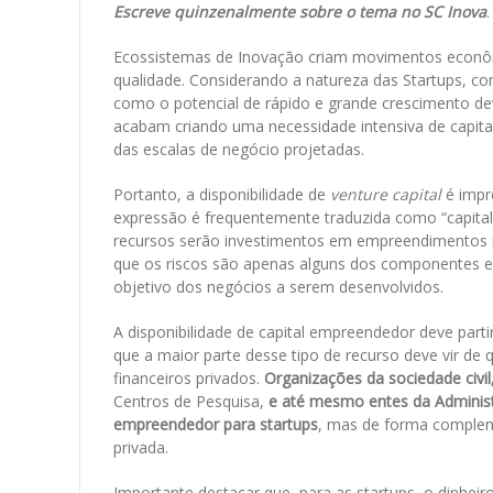
Escreve quinzenalmente sobre o tema no SC Inova
Ecossistemas de Inovação criam movimentos econôm
qualidade. Considerando a natureza das Startups, c
como o potencial de rápido e grande crescimento d
acabam criando uma necessidade intensiva de capital
das escalas de negócio projetadas.
Portanto, a disponibilidade de
venture capital
é impr
expressão é frequentemente traduzida como “capital 
recursos serão investimentos em empreendimentos in
que os riscos são apenas alguns dos componentes e
objetivo dos negócios a serem desenvolvidos.
A disponibilidade de capital empreendedor deve part
que a maior parte desse tipo de recurso deve vir d
financeiros privados.
Organizações da sociedade civil
Centros de Pesquisa,
e até mesmo entes da Administ
empreendedor para startups
, mas de forma compleme
privada.
Importante destacar que, para as startups, o dinheiro