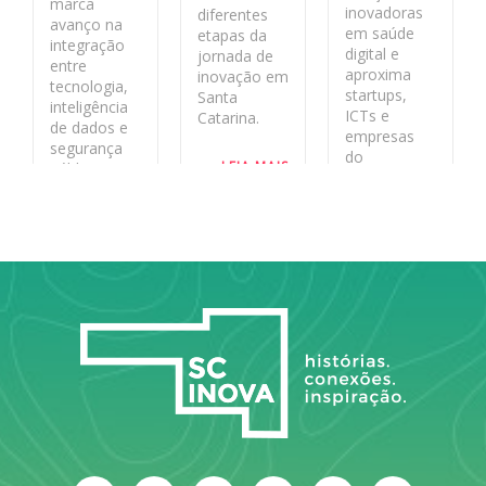
marca
inovadoras
diferentes
avanço na
em saúde
etapas da
integração
digital e
jornada de
entre
aproxima
inovação em
tecnologia,
startups,
Santa
inteligência
ICTs e
Catarina.
de dados e
empresas
segurança
do
LEIA MAIS
pública no
ecossistema
estado
de inovação
aos desafios
LEIA MAIS
reais do
sistema
público.
LEIA MAIS