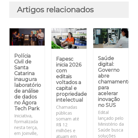
Artigos relacionados
Polícia
Saúde
Fapesc
Civil de
digital:
inicia 2026
Santa
Governo
com
Catarina
abre
editais
inaugura
chamamento
voltados a
laboratório
para
capital e
de análise
acelerar
propriedade
de dados
inovação
intelectual
no Ágora
no SUS
Chamadas
Tech Park
Edital
públicas
Iniciativa,
lançado pelo
somam até
formalizada
Ministério da
R$ 12
nesta terça,
Saúde busca
milhões e
em Joinville,
soluções
atuam em