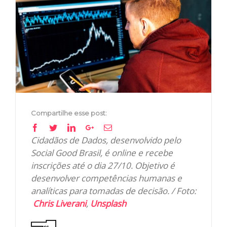
Image
Compartilhe esse post:
Facebook
Twitter
Linkedin
Google+
Email
Cidadãos de Dados, desenvolvido pelo
Social Good Brasil, é online e recebe
inscrições até o dia 27/10. Objetivo é
desenvolver competências humanas e
analíticas para tomadas de decisão. / Foto:
Chris Liverani
,
Unsplash