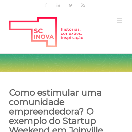
Facebook
Linkedin
Twitter
Rss
Como estimular uma
comunidade
empreendedora? O
exemplo do Startup
Weekend em Joinville