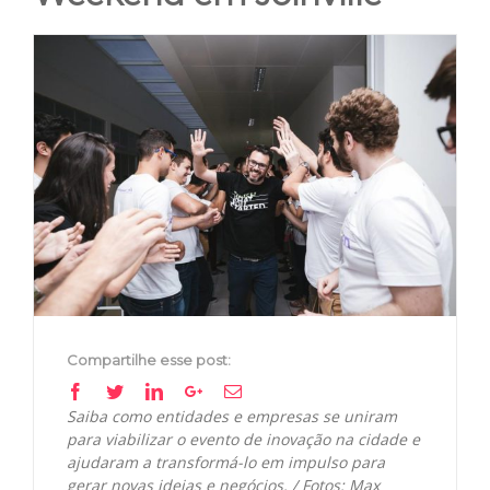
View
Larger
Image
Compartilhe esse post:
Facebook
Twitter
Linkedin
Google+
Email
Saiba como entidades e empresas se uniram
para viabilizar o evento de inovação na cidade e
ajudaram a transformá-lo em impulso para
gerar novas ideias e negócios. / Fotos: Max