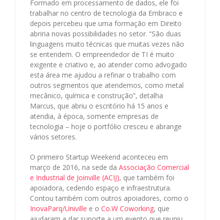
Formado em processamento de dados, ele foi
trabalhar no centro de tecnologia da Embraco e
depois percebeu que uma formação em Direito
abriria novas possibilidades no setor. “São duas
linguagens muito técnicas que muitas vezes não
se entendem. O empreendedor de TI é muito
exigente e criativo e, ao atender como advogado
esta área me ajudou a refinar o trabalho com
outros segmentos que atendemos, como metal
mecânico, química e construção”, detalha
Marcus, que abriu o escritório há 15 anos e
atendia, à época, somente empresas de
tecnologia – hoje o portfólio cresceu e abrange
vários setores.
O primeiro Startup Weekend aconteceu em
março de 2016, na sede da
Associação Comercial
e Industrial de Joinville (ACIJ)
, que também foi
apoiadora, cedendo espaço e infraestrutura.
Contou também com outros apoiadores, como o
InovaParq/Univille
e o
Co.W Coworking
, que
ajudaram a dar suporte a um evento que reuniu