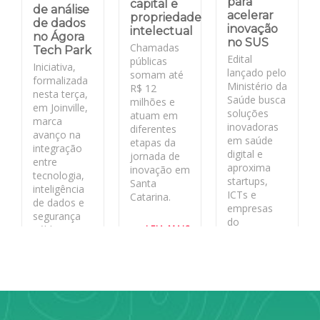
para
capital e
de análise
acelerar
propriedade
de dados
inovação
intelectual
no Ágora
no SUS
Chamadas
Tech Park
Edital
públicas
Iniciativa,
lançado pelo
somam até
formalizada
Ministério da
R$ 12
nesta terça,
Saúde busca
milhões e
em Joinville,
soluções
atuam em
marca
inovadoras
diferentes
avanço na
em saúde
etapas da
integração
digital e
jornada de
entre
aproxima
inovação em
tecnologia,
startups,
Santa
inteligência
ICTs e
Catarina.
de dados e
empresas
segurança
do
LEIA MAIS
pública no
ecossistema
estado
de inovação
aos desafios
LEIA MAIS
reais do
sistema
público.