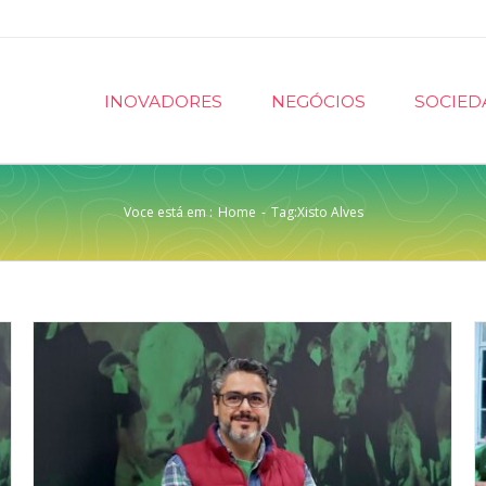
INOVADORES
NEGÓCIOS
SOCIED
Voce está em :
Home
-
Tag:
Xisto Alves