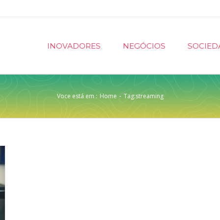
INOVADORES
NEGÓCIOS
SOCIED
Voce está em :
Home
-
Tag:
streaming