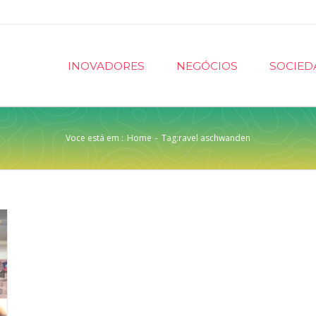
INOVADORES
NEGÓCIOS
SOCIED
Voce está em :
Home
-
Tag:
ravel aschwanden