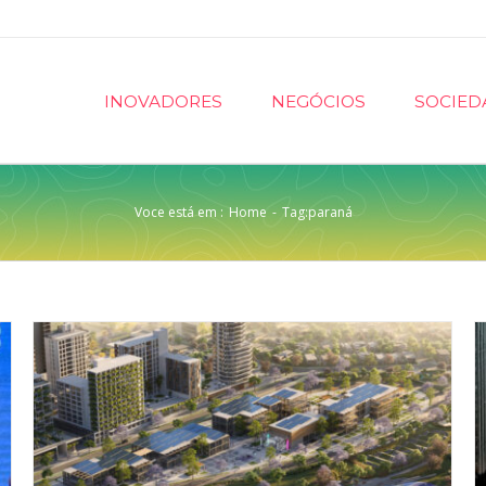
INOVADORES
NEGÓCIOS
SOCIED
Voce está em :
Home
-
Tag:
paraná