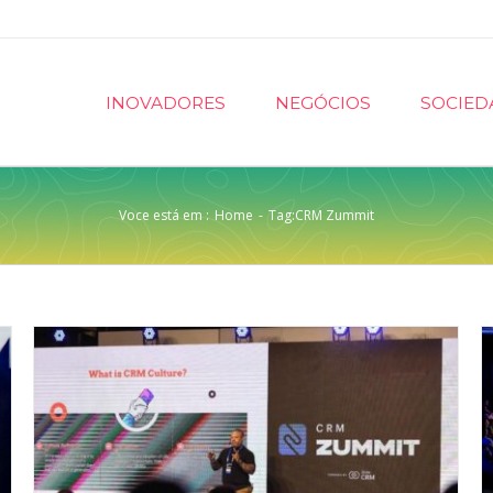
INOVADORES
NEGÓCIOS
SOCIED
Voce está em :
Home
-
Tag:
CRM Zummit