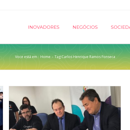
INOVADORES
NEGÓCIOS
SOCIED
Voce está em :
Home
-
Tag:
Carlos Henrique Ramos Fonseca