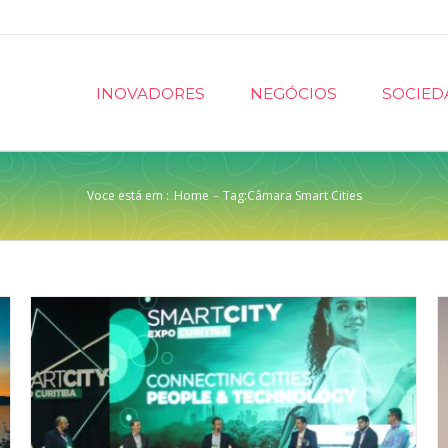
INOVADORES
NEGÓCIOS
SOCIED
Voce está em :
Home
-
Tag:
Câmara Smart Cities